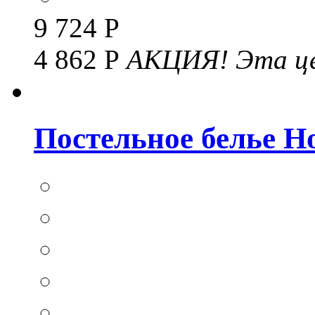
9 724 Р
4 862 Р
АКЦИЯ!
Эта це
Постельное белье Hom