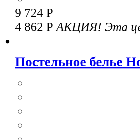
9 724 Р
4 862 Р
АКЦИЯ!
Эта це
Постельное белье Hom