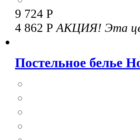
9 724 Р
4 862 Р
АКЦИЯ!
Эта це
Постельное белье Hom