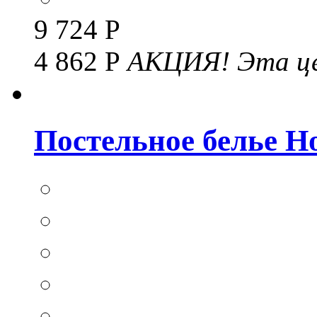
9 724 Р
4 862 Р
АКЦИЯ!
Эта це
Постельное белье Hom