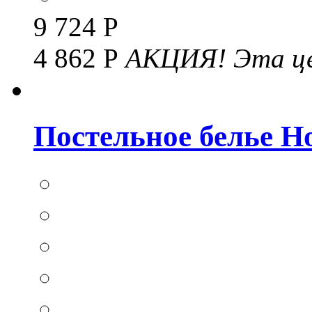
9 724 Р
4 862 Р
АКЦИЯ!
Эта це
Постельное белье Hom