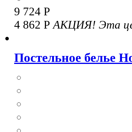
9 724 Р
4 862 Р
АКЦИЯ!
Эта це
Постельное белье Hom