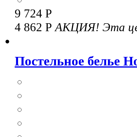
9 724 Р
4 862 Р
АКЦИЯ!
Эта це
Постельное белье Hom