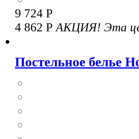
9 724 Р
4 862 Р
АКЦИЯ!
Эта це
Постельное белье Hom