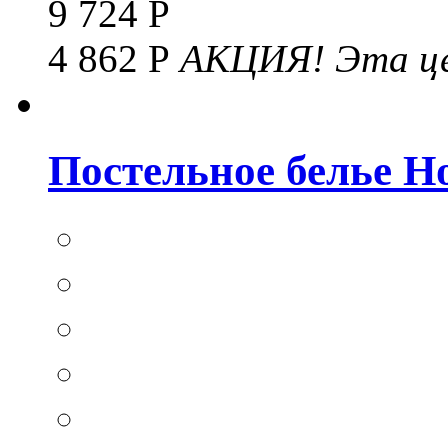
9 724 Р
4 862 Р
АКЦИЯ!
Эта це
Постельное белье Hom