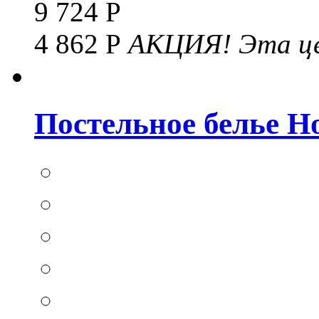
9 724 Р
4 862 Р
АКЦИЯ!
Эта це
Постельное белье Hom