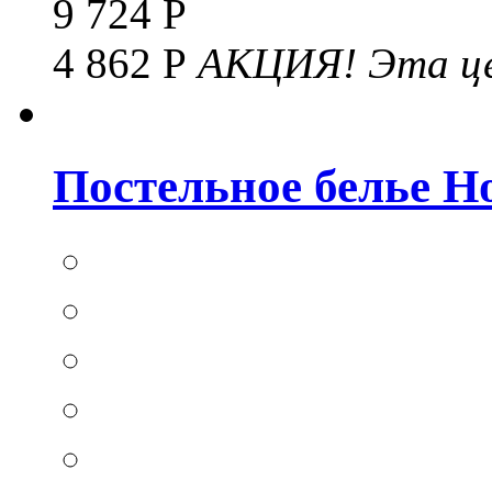
9 724 Р
4 862 Р
АКЦИЯ!
Эта це
Постельное белье Hom