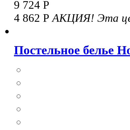
9 724 Р
4 862 Р
АКЦИЯ!
Эта це
Постельное белье Hom