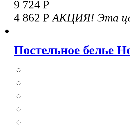
9 724 Р
4 862 Р
АКЦИЯ!
Эта це
Постельное белье Hom