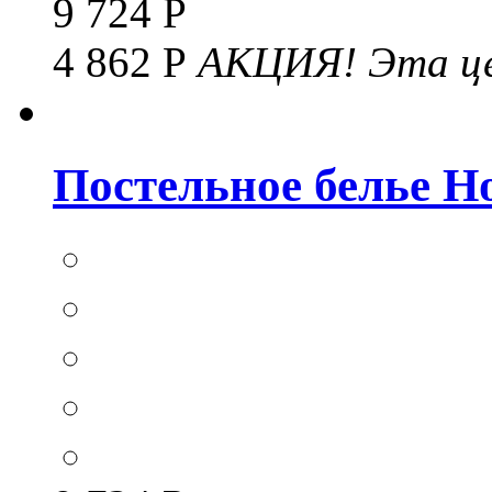
9 724 Р
4 862 Р
АКЦИЯ!
Эта це
Постельное белье Hom