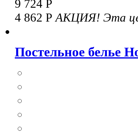
9 724 Р
4 862 Р
АКЦИЯ!
Эта це
Постельное белье Hom