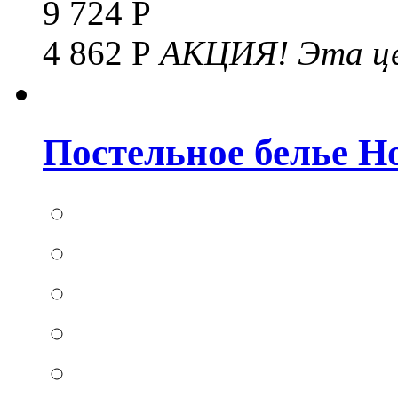
9 724 Р
4 862 Р
АКЦИЯ!
Эта це
Постельное белье Hom