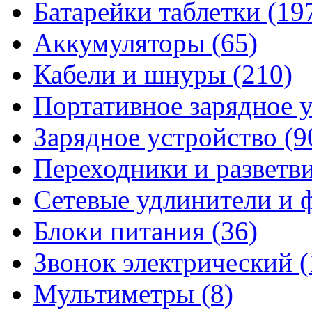
Батарейки таблетки
(19
Аккумуляторы
(65)
Кабели и шнуры
(210)
Портативное зарядное 
Зарядное устройство
(9
Переходники и разветв
Сетевые удлинители и
Блоки питания
(36)
Звонок электрический
(
Мультиметры
(8)