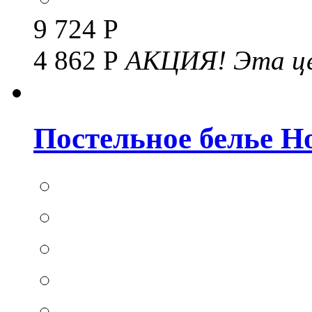
9 724 Р
4 862 Р
АКЦИЯ!
Эта це
Постельное белье Hom