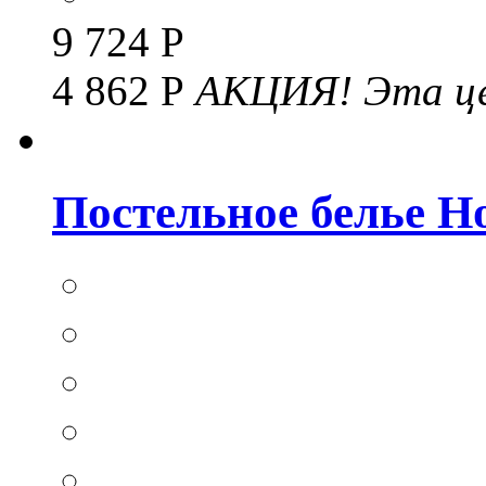
9 724 Р
4 862 Р
АКЦИЯ!
Эта це
Постельное белье Hom