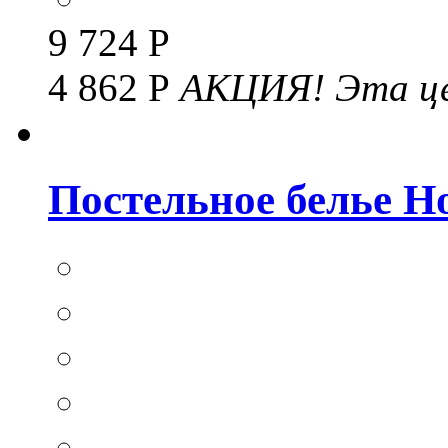
9 724 Р
4 862 Р
АКЦИЯ!
Эта це
Постельное белье Hom