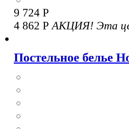
9 724 Р
4 862 Р
АКЦИЯ!
Эта це
Постельное белье Hom