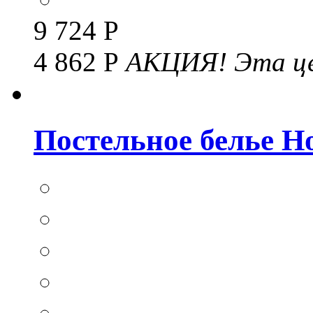
9 724 Р
4 862 Р
АКЦИЯ!
Эта це
Постельное белье Hom