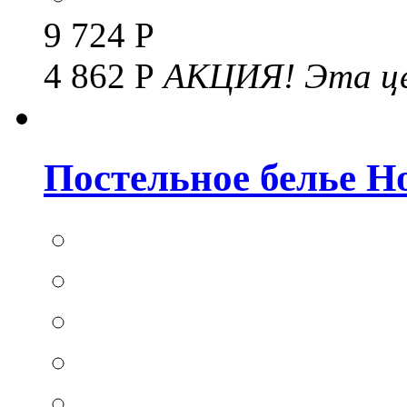
9 724 Р
4 862 Р
АКЦИЯ!
Эта це
Постельное белье Hom