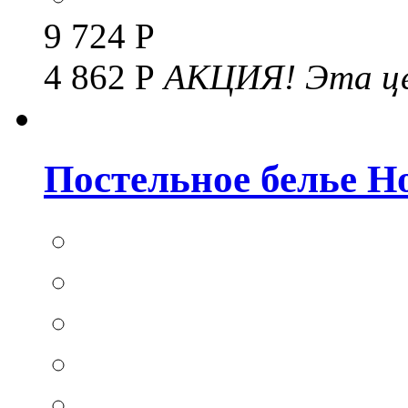
9 724 Р
4 862 Р
АКЦИЯ!
Эта це
Постельное белье Hom