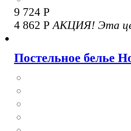
9 724 Р
4 862 Р
АКЦИЯ!
Эта це
Постельное белье Hom