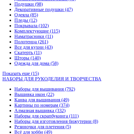
Подушки
(98)
Декоративные подушки
(47)
Одеяла
(85)
Пледы
(12)
Покрывала
(102)
Комплектующие
(115)
Наматрасники
(11)
Полотенца
(261)
Все для кухни
(43)
Скатерть
(11)
Шторы
(140)
Одежда для дома
(58)
Показать еще (15)
НАБОРЫ ДЛЯ РУКОДЕЛИЯ И ТВОРЧЕСТВА
Наборы для вышивания
(792)
Вышивка икон
(22)
Канва для вышивания
(49)
Картины по номерам
(374)
Алмазная вышивка
(332)
Наборы для скрапбукинга
(111)
Наборы для изготовления бижутерии
(8)
Резиночки для плетения
(5)
Всё для хобби
(49)