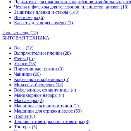
Держатели для планшетов, смартфонов и мобильных уст
Чехлы и футляры для телефонов, планшетов, дисков
(18)
Защитные пленки и стекла
(143)
Веб-камеры
(6)
Кассеты для видеокамеры
(1)
Показать еще (15)
БЫТОВАЯ ТЕХНИКА
Весы
(32)
Выпрямители и плойки
(28)
Фены
(15)
Утюги
(28)
Портативные плитки
(3)
Чайники
(26)
Кофеварки и кофемолки
(5)
Миксеры, блендеры
(18)
Вафельницы, сэндвичницы
(4)
Маникюрные наборы
(4)
Массажеры
(2)
Машинки для очистки ткани
(1)
Машинки для стрижки волос
(59)
Прочее
(8)
Тепловентиляторы и вентиляторы
(3)
Тостеры
(5)