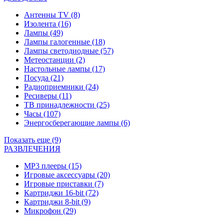
Антенны TV
(8)
Изолента
(16)
Лампы
(49)
Лампы галогенные
(18)
Лампы светодиодные
(57)
Метеостанции
(2)
Настольные лампы
(17)
Посуда
(21)
Радиоприемники
(24)
Ресиверы
(11)
ТВ принадлежности
(25)
Часы
(107)
Энергосберегающие лампы
(6)
Показать еще (9)
РАЗВЛЕЧЕНИЯ
MP3 плееры
(15)
Игровые аксессуары
(20)
Игровые приставки
(7)
Картриджи 16-bit
(72)
Картриджи 8-bit
(9)
Микрофон
(29)