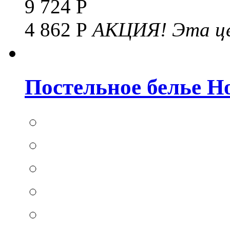
9 724 Р
4 862 Р
АКЦИЯ!
Эта це
Постельное белье Hom