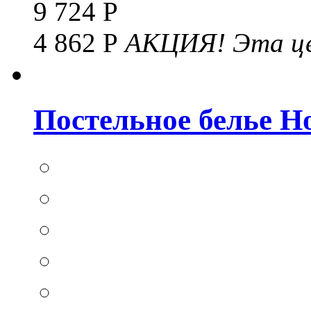
9 724 Р
4 862 Р
АКЦИЯ!
Эта це
Постельное белье Hom