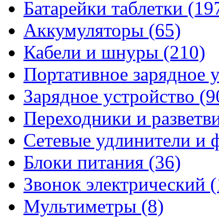
Батарейки таблетки
(19
Аккумуляторы
(65)
Кабели и шнуры
(210)
Портативное зарядное 
Зарядное устройство
(9
Переходники и разветв
Сетевые удлинители и
Блоки питания
(36)
Звонок электрический
(
Мультиметры
(8)