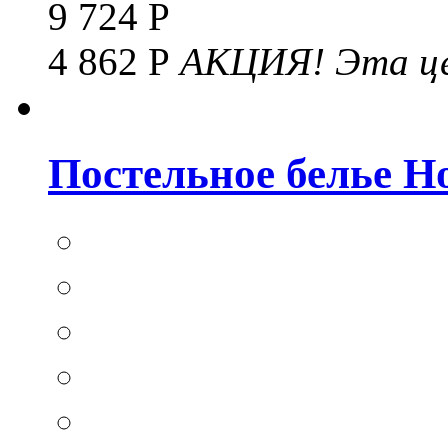
9 724 Р
4 862 Р
АКЦИЯ!
Эта це
Постельное белье Hom