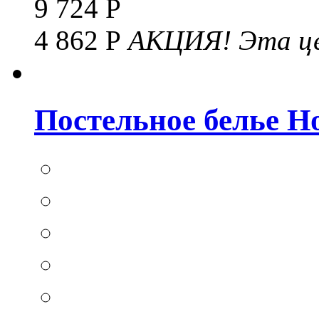
9 724 Р
4 862 Р
АКЦИЯ!
Эта це
Постельное белье Hom