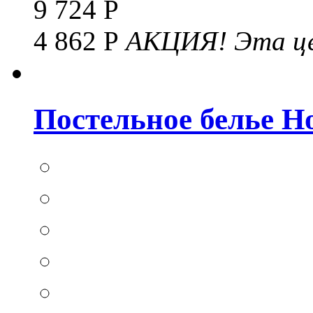
9 724 Р
4 862 Р
АКЦИЯ!
Эта це
Постельное белье Hom