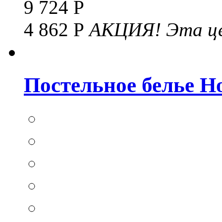
9 724 Р
4 862 Р
АКЦИЯ!
Эта це
Постельное белье Hom