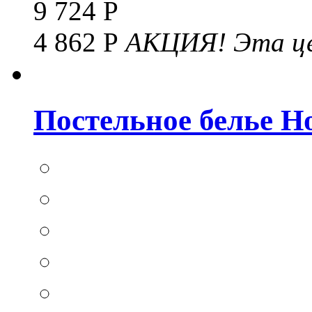
9 724 Р
4 862 Р
АКЦИЯ!
Эта це
Постельное белье Hom