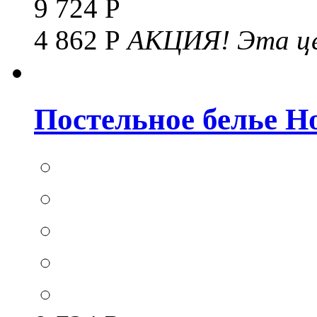
9 724 Р
4 862 Р
АКЦИЯ!
Эта це
Постельное белье Hom