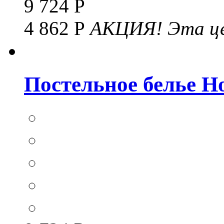
9 724 Р
4 862 Р
АКЦИЯ!
Эта це
Постельное белье Hom