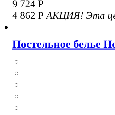
9 724 Р
4 862 Р
АКЦИЯ!
Эта це
Постельное белье Hom