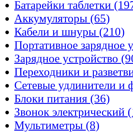
Батарейки таблетки
(19
Аккумуляторы
(65)
Кабели и шнуры
(210)
Портативное зарядное 
Зарядное устройство
(9
Переходники и разветв
Сетевые удлинители и
Блоки питания
(36)
Звонок электрический
(
Мультиметры
(8)