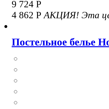
9 724 Р
4 862 Р
АКЦИЯ!
Эта це
Постельное белье Hom