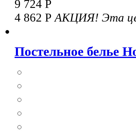
9 724 Р
4 862 Р
АКЦИЯ!
Эта це
Постельное белье Hom