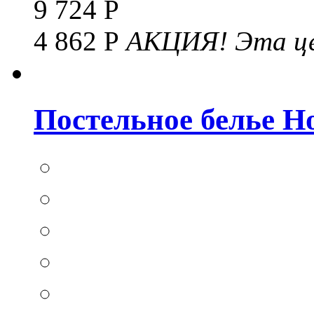
9 724 Р
4 862 Р
АКЦИЯ!
Эта це
Постельное белье Hom