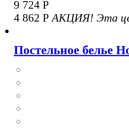
9 724 Р
4 862 Р
АКЦИЯ!
Эта це
Постельное белье Hom