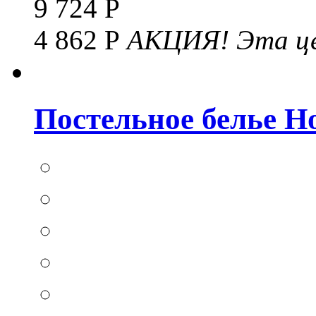
9 724 Р
4 862 Р
АКЦИЯ!
Эта це
Постельное белье Hom