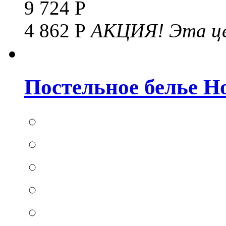
9 724 Р
4 862 Р
АКЦИЯ!
Эта це
Постельное белье Hom