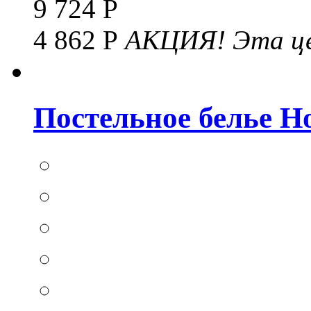
9 724 Р
4 862 Р
АКЦИЯ!
Эта це
Постельное белье Hom