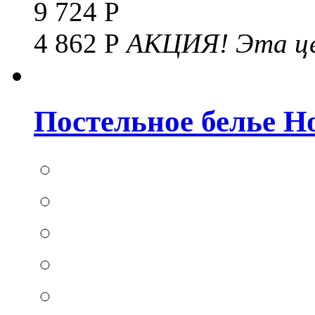
9 724 Р
4 862 Р
АКЦИЯ!
Эта це
Постельное белье Hom