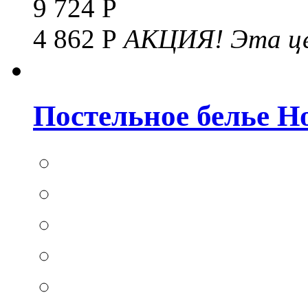
9 724 Р
4 862 Р
АКЦИЯ!
Эта це
Постельное белье Hom