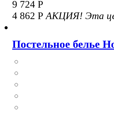
9 724 Р
4 862 Р
АКЦИЯ!
Эта це
Постельное белье Hom