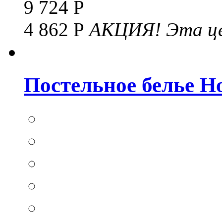
9 724 Р
4 862 Р
АКЦИЯ!
Эта це
Постельное белье Hom