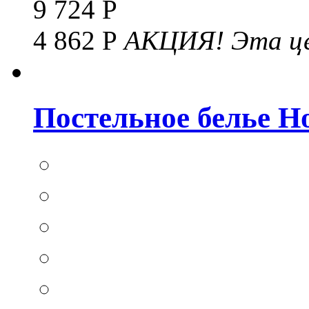
9 724 Р
4 862 Р
АКЦИЯ!
Эта це
Постельное белье Hom