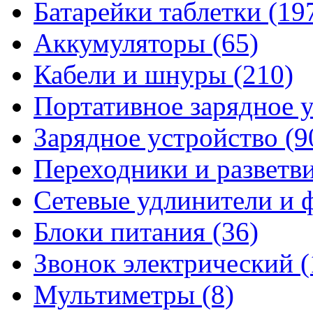
Батарейки таблетки
(19
Аккумуляторы
(65)
Кабели и шнуры
(210)
Портативное зарядное 
Зарядное устройство
(9
Переходники и разветв
Сетевые удлинители и
Блоки питания
(36)
Звонок электрический
(
Мультиметры
(8)