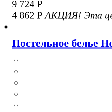
9 724 Р
4 862 Р
АКЦИЯ!
Эта це
Постельное белье Hom