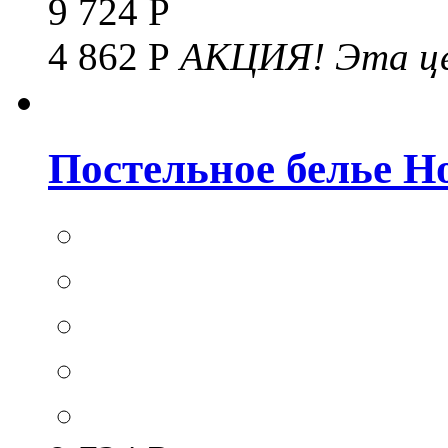
9 724 Р
4 862 Р
АКЦИЯ!
Эта це
Постельное белье Hom