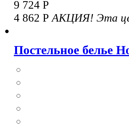
9 724 Р
4 862 Р
АКЦИЯ!
Эта це
Постельное белье Hom