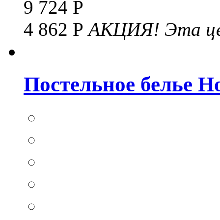
9 724 Р
4 862 Р
АКЦИЯ!
Эта це
Постельное белье Hom