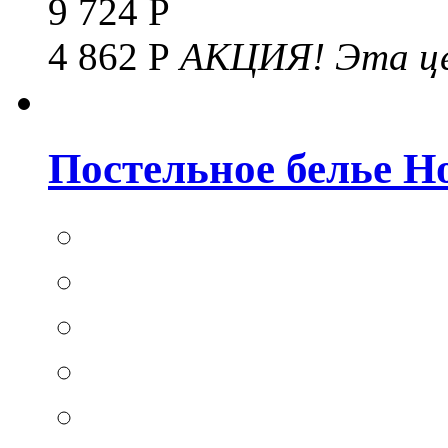
9 724 Р
4 862 Р
АКЦИЯ!
Эта це
Постельное белье Hom