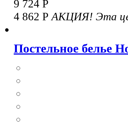
9 724 Р
4 862 Р
АКЦИЯ!
Эта це
Постельное белье Hom