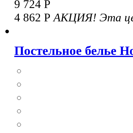
9 724 Р
4 862 Р
АКЦИЯ!
Эта це
Постельное белье Hom