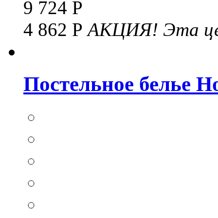
9 724 Р
4 862 Р
АКЦИЯ!
Эта це
Постельное белье Hom