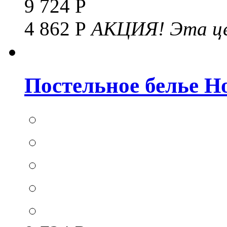
9 724 Р
4 862 Р
АКЦИЯ!
Эта це
Постельное белье Hom