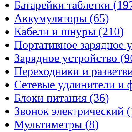
Батарейки таблетки
(19
Аккумуляторы
(65)
Кабели и шнуры
(210)
Портативное зарядное 
Зарядное устройство
(9
Переходники и разветв
Сетевые удлинители и
Блоки питания
(36)
Звонок электрический
(
Мультиметры
(8)