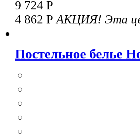
9 724 Р
4 862 Р
АКЦИЯ!
Эта це
Постельное белье Hom