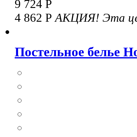
9 724 Р
4 862 Р
АКЦИЯ!
Эта це
Постельное белье Hom