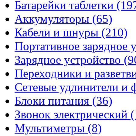
Батарейки таблетки
(19
Аккумуляторы
(65)
Кабели и шнуры
(210)
Портативное зарядное 
Зарядное устройство
(9
Переходники и разветв
Сетевые удлинители и
Блоки питания
(36)
Звонок электрический
(
Мультиметры
(8)