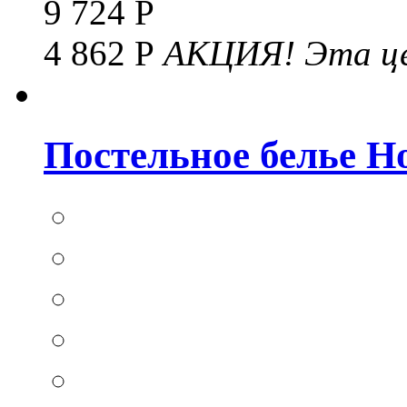
9 724 Р
4 862 Р
АКЦИЯ!
Эта це
Постельное белье Hom