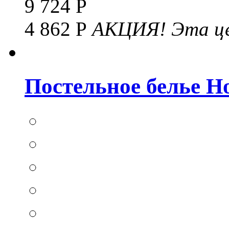
9 724 Р
4 862 Р
АКЦИЯ!
Эта це
Постельное белье Hom