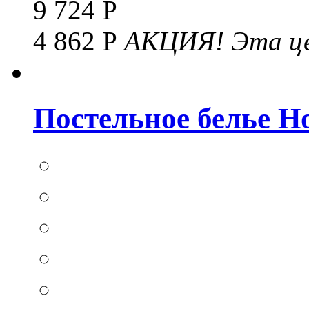
9 724 Р
4 862 Р
АКЦИЯ!
Эта це
Постельное белье Hom