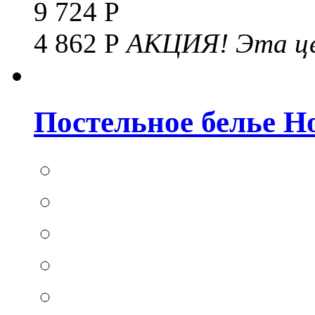
9 724 Р
4 862 Р
АКЦИЯ!
Эта це
Постельное белье Hom