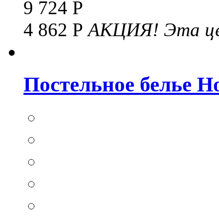
9 724 Р
4 862 Р
АКЦИЯ!
Эта це
Постельное белье Hom