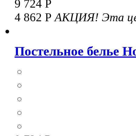
9 724 Р
4 862 Р
АКЦИЯ!
Эта це
Постельное белье Hom