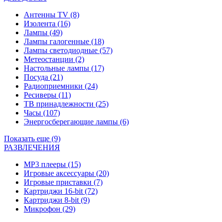
Антенны TV
(8)
Изолента
(16)
Лампы
(49)
Лампы галогенные
(18)
Лампы светодиодные
(57)
Метеостанции
(2)
Настольные лампы
(17)
Посуда
(21)
Радиоприемники
(24)
Ресиверы
(11)
ТВ принадлежности
(25)
Часы
(107)
Энергосберегающие лампы
(6)
Показать еще (9)
РАЗВЛЕЧЕНИЯ
MP3 плееры
(15)
Игровые аксессуары
(20)
Игровые приставки
(7)
Картриджи 16-bit
(72)
Картриджи 8-bit
(9)
Микрофон
(29)