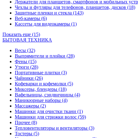
Держатели для планшетов, смартфонов и мобильных уст
Чехлы и футляры для телефонов, планшетов, дисков
(18)
Защитные пленки и стекла
(143)
Веб-камеры
(6)
Кассеты для видеокамеры
(1)
Показать еще (15)
БЫТОВАЯ ТЕХНИКА
Весы
(32)
Выпрямители и плойки
(28)
Фены
(15)
Утюги
(28)
Портативные плитки
(3)
Чайники
(26)
Кофеварки и кофемолки
(5)
Миксеры, блендеры
(18)
Вафельницы, сэндвичницы
(4)
Маникюрные наборы
(4)
Массажеры
(2)
Машинки для очистки ткани
(1)
Машинки для стрижки волос
(59)
Прочее
(8)
Тепловентиляторы и вентиляторы
(3)
Тостеры
(5)