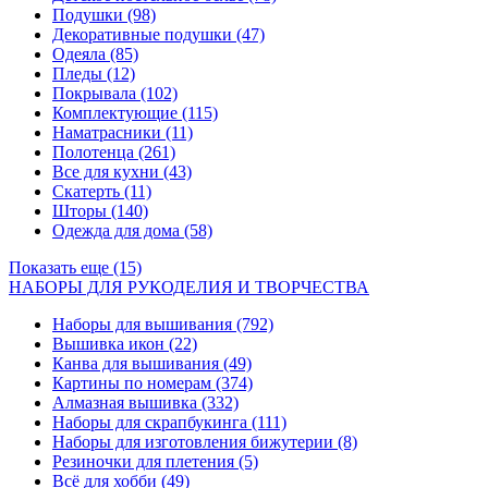
Подушки
(98)
Декоративные подушки
(47)
Одеяла
(85)
Пледы
(12)
Покрывала
(102)
Комплектующие
(115)
Наматрасники
(11)
Полотенца
(261)
Все для кухни
(43)
Скатерть
(11)
Шторы
(140)
Одежда для дома
(58)
Показать еще (15)
НАБОРЫ ДЛЯ РУКОДЕЛИЯ И ТВОРЧЕСТВА
Наборы для вышивания
(792)
Вышивка икон
(22)
Канва для вышивания
(49)
Картины по номерам
(374)
Алмазная вышивка
(332)
Наборы для скрапбукинга
(111)
Наборы для изготовления бижутерии
(8)
Резиночки для плетения
(5)
Всё для хобби
(49)