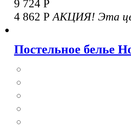
9 724 Р
4 862 Р
АКЦИЯ!
Эта це
Постельное белье Hom