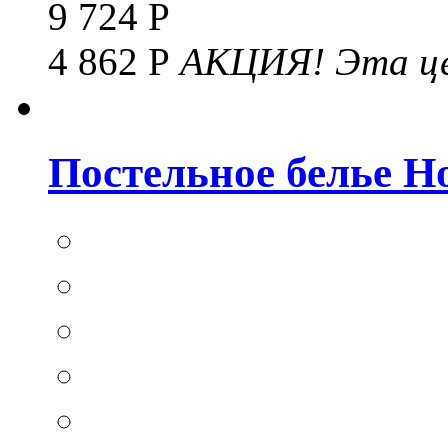
9 724 Р
4 862 Р
АКЦИЯ!
Эта це
Постельное белье Hom