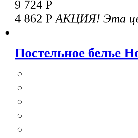
9 724 Р
4 862 Р
АКЦИЯ!
Эта це
Постельное белье Hom