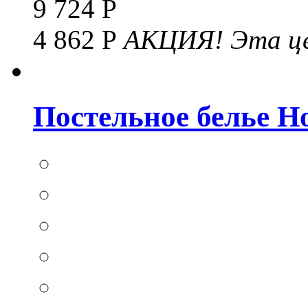
9 724 Р
4 862 Р
АКЦИЯ!
Эта це
Постельное белье Hom