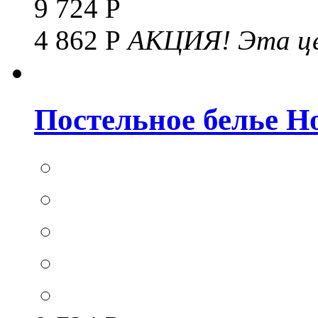
9 724 Р
4 862 Р
АКЦИЯ!
Эта це
Постельное белье Hom