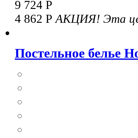
9 724 Р
4 862 Р
АКЦИЯ!
Эта це
Постельное белье Hom