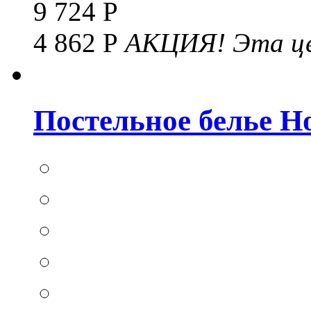
9 724 Р
4 862 Р
АКЦИЯ!
Эта це
Постельное белье Hom