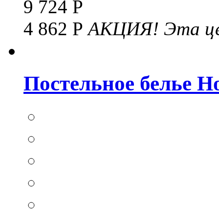
9 724 Р
4 862 Р
АКЦИЯ!
Эта це
Постельное белье Hom