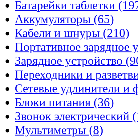
Батарейки таблетки
(19
Аккумуляторы
(65)
Кабели и шнуры
(210)
Портативное зарядное 
Зарядное устройство
(9
Переходники и разветв
Сетевые удлинители и
Блоки питания
(36)
Звонок электрический
(
Мультиметры
(8)