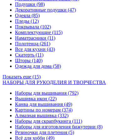
Подушки
(98)
Декоративные подушки
(47)
Одеяла
(85)
Пледы
(12)
Покрывала
(102)
Комплектующие
(115)
Наматрасники
(11)
Полотенца
(261)
Все для кухни
(43)
Скатерть
(11)
Шторы
(140)
Одежда для дома
(58)
Показать еще (15)
НАБОРЫ ДЛЯ РУКОДЕЛИЯ И ТВОРЧЕСТВА
Наборы для вышивания
(792)
Вышивка икон
(22)
Канва для вышивания
(49)
Картины по номерам
(374)
Алмазная вышивка
(332)
Наборы для скрапбукинга
(111)
Наборы для изготовления бижутерии
(8)
Резиночки для плетения
(5)
Всё для хобби
(49)