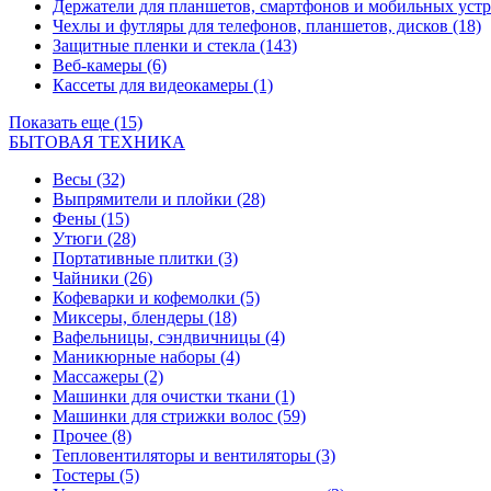
Держатели для планшетов, смартфонов и мобильных уст
Чехлы и футляры для телефонов, планшетов, дисков
(18)
Защитные пленки и стекла
(143)
Веб-камеры
(6)
Кассеты для видеокамеры
(1)
Показать еще (15)
БЫТОВАЯ ТЕХНИКА
Весы
(32)
Выпрямители и плойки
(28)
Фены
(15)
Утюги
(28)
Портативные плитки
(3)
Чайники
(26)
Кофеварки и кофемолки
(5)
Миксеры, блендеры
(18)
Вафельницы, сэндвичницы
(4)
Маникюрные наборы
(4)
Массажеры
(2)
Машинки для очистки ткани
(1)
Машинки для стрижки волос
(59)
Прочее
(8)
Тепловентиляторы и вентиляторы
(3)
Тостеры
(5)