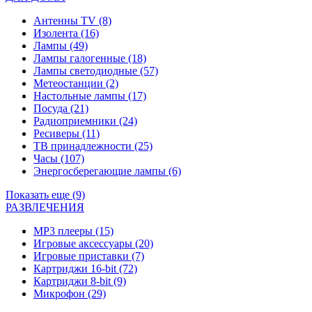
Антенны TV
(8)
Изолента
(16)
Лампы
(49)
Лампы галогенные
(18)
Лампы светодиодные
(57)
Метеостанции
(2)
Настольные лампы
(17)
Посуда
(21)
Радиоприемники
(24)
Ресиверы
(11)
ТВ принадлежности
(25)
Часы
(107)
Энергосберегающие лампы
(6)
Показать еще (9)
РАЗВЛЕЧЕНИЯ
MP3 плееры
(15)
Игровые аксессуары
(20)
Игровые приставки
(7)
Картриджи 16-bit
(72)
Картриджи 8-bit
(9)
Микрофон
(29)