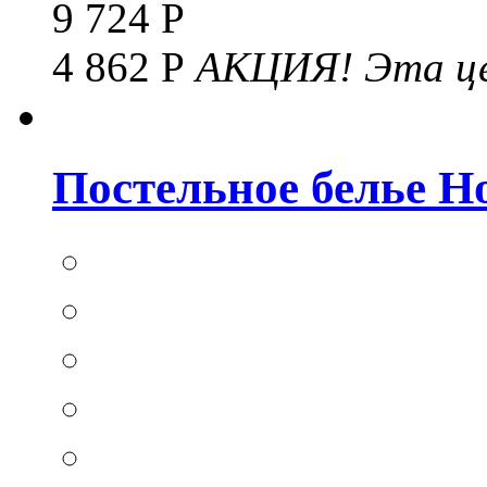
9 724 Р
4 862 Р
АКЦИЯ!
Эта це
Постельное белье Hom