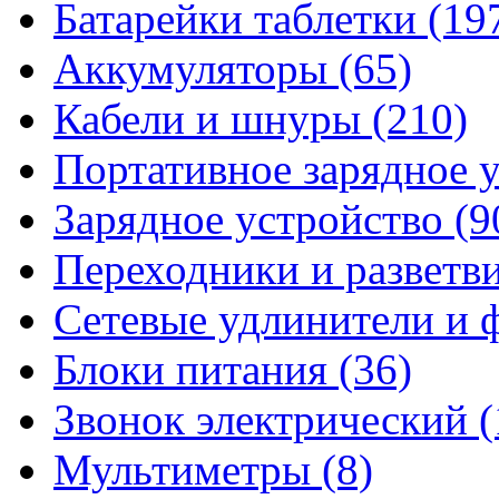
Батарейки таблетки
(19
Аккумуляторы
(65)
Кабели и шнуры
(210)
Портативное зарядное 
Зарядное устройство
(9
Переходники и разветв
Сетевые удлинители и
Блоки питания
(36)
Звонок электрический
(
Мультиметры
(8)