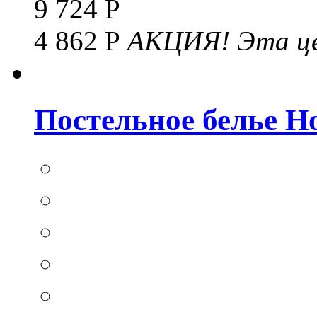
9 724 Р
4 862 Р
АКЦИЯ!
Эта це
Постельное белье Hom