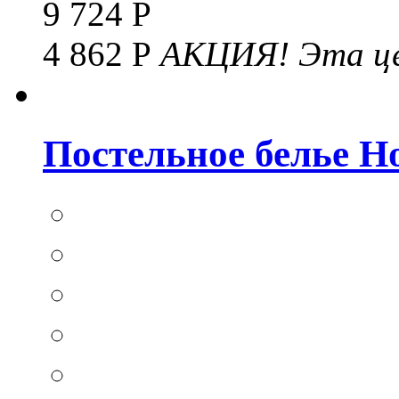
9 724 Р
4 862 Р
АКЦИЯ!
Эта це
Постельное белье Hom