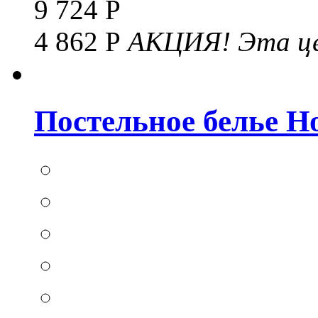
9 724 Р
4 862 Р
АКЦИЯ!
Эта це
Постельное белье Hom