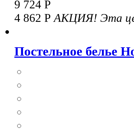
9 724 Р
4 862 Р
АКЦИЯ!
Эта це
Постельное белье Hom