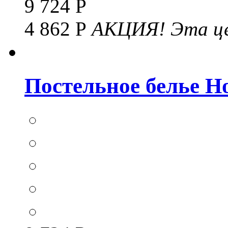
9 724 Р
4 862 Р
АКЦИЯ!
Эта це
Постельное белье Hom