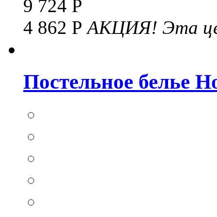
9 724 Р
4 862 Р
АКЦИЯ!
Эта це
Постельное белье Hom