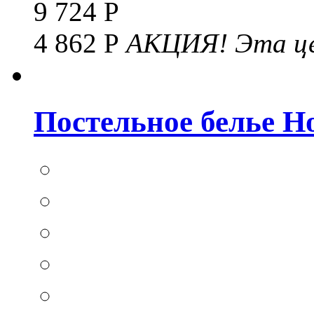
9 724 Р
4 862 Р
АКЦИЯ!
Эта це
Постельное белье Hom