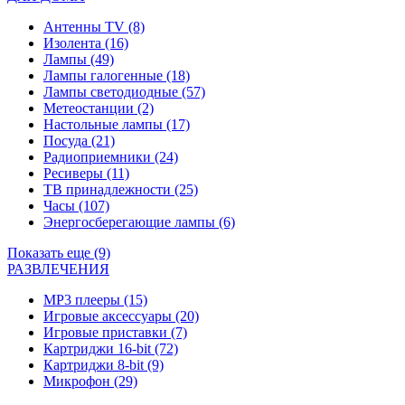
Антенны TV
(8)
Изолента
(16)
Лампы
(49)
Лампы галогенные
(18)
Лампы светодиодные
(57)
Метеостанции
(2)
Настольные лампы
(17)
Посуда
(21)
Радиоприемники
(24)
Ресиверы
(11)
ТВ принадлежности
(25)
Часы
(107)
Энергосберегающие лампы
(6)
Показать еще (9)
РАЗВЛЕЧЕНИЯ
MP3 плееры
(15)
Игровые аксессуары
(20)
Игровые приставки
(7)
Картриджи 16-bit
(72)
Картриджи 8-bit
(9)
Микрофон
(29)