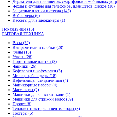
Держатели для планшетов, смартфонов и мобильных уст
Чехлы и футляры для телефонов, планшетов, дисков
(18)
Защитные пленки и стекла
(143)
Веб-камеры
(6)
Кассеты для видеокамеры
(1)
Показать еще (15)
БЫТОВАЯ ТЕХНИКА
Весы
(32)
Выпрямители и плойки
(28)
Фены
(15)
Утюги
(28)
Портативные плитки
(3)
Чайники
(26)
Кофеварки и кофемолки
(5)
Миксеры, блендеры
(18)
Вафельницы, сэндвичницы
(4)
Маникюрные наборы
(4)
Массажеры
(2)
Машинки для очистки ткани
(1)
Машинки для стрижки волос
(59)
Прочее
(8)
Тепловентиляторы и вентиляторы
(3)
Тостеры
(5)