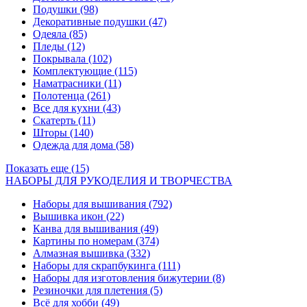
Подушки
(98)
Декоративные подушки
(47)
Одеяла
(85)
Пледы
(12)
Покрывала
(102)
Комплектующие
(115)
Наматрасники
(11)
Полотенца
(261)
Все для кухни
(43)
Скатерть
(11)
Шторы
(140)
Одежда для дома
(58)
Показать еще (15)
НАБОРЫ ДЛЯ РУКОДЕЛИЯ И ТВОРЧЕСТВА
Наборы для вышивания
(792)
Вышивка икон
(22)
Канва для вышивания
(49)
Картины по номерам
(374)
Алмазная вышивка
(332)
Наборы для скрапбукинга
(111)
Наборы для изготовления бижутерии
(8)
Резиночки для плетения
(5)
Всё для хобби
(49)