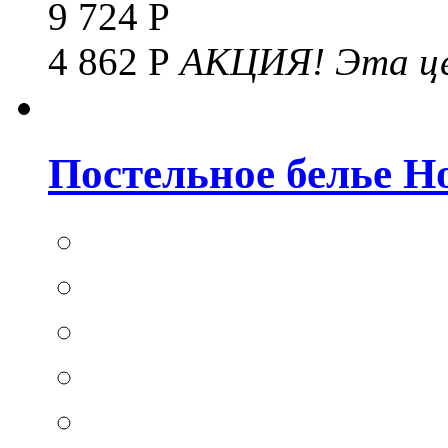
9 724 Р
4 862 Р
АКЦИЯ!
Эта це
Постельное белье Hom