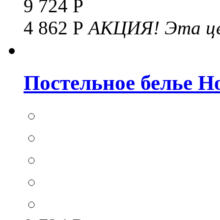
9 724 Р
4 862 Р
АКЦИЯ!
Эта це
Постельное белье Hom