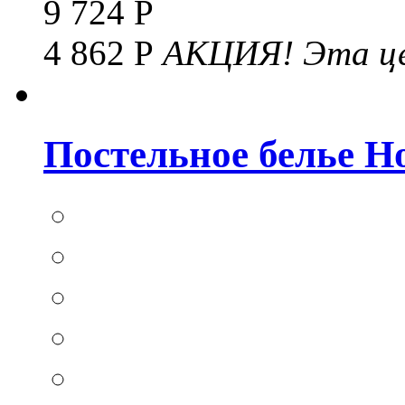
9 724 Р
4 862 Р
АКЦИЯ!
Эта це
Постельное белье Hom