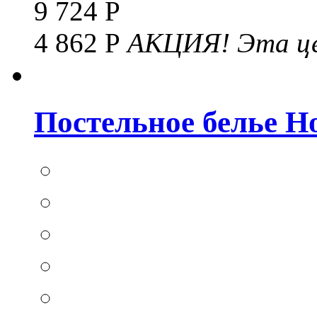
9 724 Р
4 862 Р
АКЦИЯ!
Эта це
Постельное белье Hom