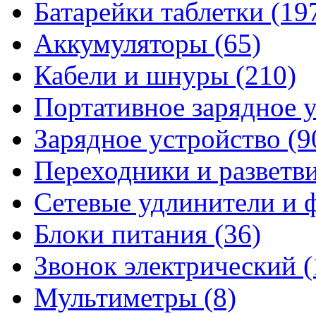
Батарейки таблетки
(19
Аккумуляторы
(65)
Кабели и шнуры
(210)
Портативное зарядное 
Зарядное устройство
(9
Переходники и разветв
Сетевые удлинители и
Блоки питания
(36)
Звонок электрический
(
Мультиметры
(8)