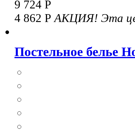
9 724 Р
4 862 Р
АКЦИЯ!
Эта це
Постельное белье Hom