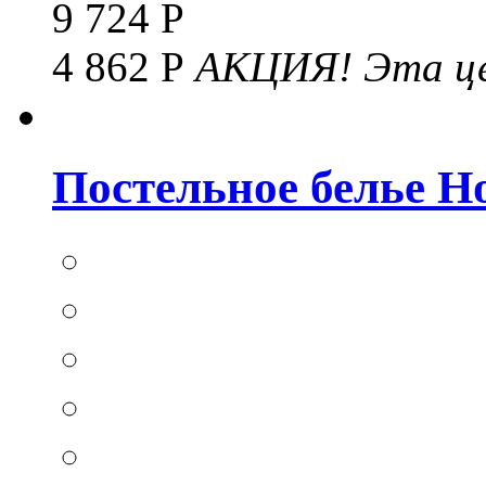
9 724 Р
4 862 Р
АКЦИЯ!
Эта це
Постельное белье Hom