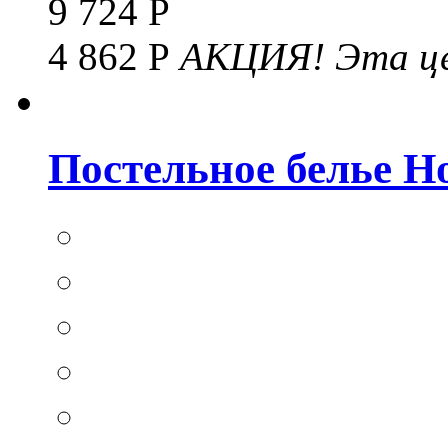
9 724 Р
4 862 Р
АКЦИЯ!
Эта це
Постельное белье Hom