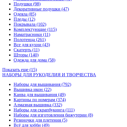
Подушки
(98)
Декоративные подушки
(47)
Одеяла
(85)
Пледы
(12)
Покрывала
(102)
Комплектующие
(115)
Наматрасники
(11)
Полотенца
(261)
Все для кухни
(43)
Скатерть
(11)
Шторы
(140)
Одежда для дома
(58)
Показать еще (15)
НАБОРЫ ДЛЯ РУКОДЕЛИЯ И ТВОРЧЕСТВА
Наборы для вышивания
(792)
Вышивка икон
(22)
Канва для вышивания
(49)
Картины по номерам
(374)
Алмазная вышивка
(332)
Наборы для скрапбукинга
(111)
Наборы для изготовления бижутерии
(8)
Резиночки для плетения
(5)
Всё для хобби
(49)