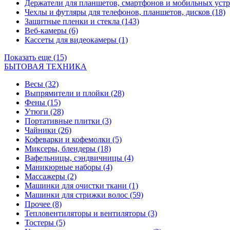
Держатели для планшетов, смартфонов и мобильных уст
Чехлы и футляры для телефонов, планшетов, дисков
(18)
Защитные пленки и стекла
(143)
Веб-камеры
(6)
Кассеты для видеокамеры
(1)
Показать еще (15)
БЫТОВАЯ ТЕХНИКА
Весы
(32)
Выпрямители и плойки
(28)
Фены
(15)
Утюги
(28)
Портативные плитки
(3)
Чайники
(26)
Кофеварки и кофемолки
(5)
Миксеры, блендеры
(18)
Вафельницы, сэндвичницы
(4)
Маникюрные наборы
(4)
Массажеры
(2)
Машинки для очистки ткани
(1)
Машинки для стрижки волос
(59)
Прочее
(8)
Тепловентиляторы и вентиляторы
(3)
Тостеры
(5)