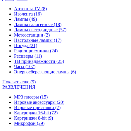
Антенны TV
(8)
Изолента
(16)
Лампы
(49)
Лампы галогенные
(18)
Лампы светодиодные
(57)
Метеостанции
(2)
Настольные лампы
(17)
Посуда
(21)
Радиоприемники
(24)
Ресиверы
(11)
ТВ принадлежности
(25)
Часы
(107)
Энергосберегающие лампы
(6)
Показать еще (9)
РАЗВЛЕЧЕНИЯ
MP3 плееры
(15)
Игровые аксессуары
(20)
Игровые приставки
(7)
Картриджи 16-bit
(72)
Картриджи 8-bit
(9)
Микрофон
(29)