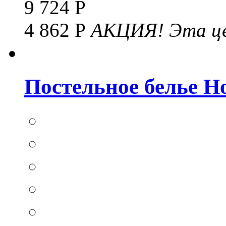
9 724 Р
4 862 Р
АКЦИЯ!
Эта це
Постельное белье Hom