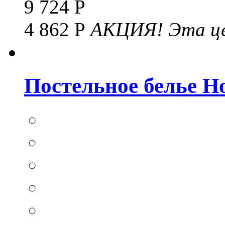
9 724 Р
4 862 Р
АКЦИЯ!
Эта це
Постельное белье Hom