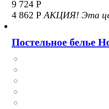
9 724 Р
4 862 Р
АКЦИЯ!
Эта це
Постельное белье Hom