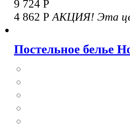
9 724 Р
4 862 Р
АКЦИЯ!
Эта це
Постельное белье Hom