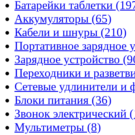
Батарейки таблетки
(19
Аккумуляторы
(65)
Кабели и шнуры
(210)
Портативное зарядное 
Зарядное устройство
(9
Переходники и разветв
Сетевые удлинители и
Блоки питания
(36)
Звонок электрический
(
Мультиметры
(8)