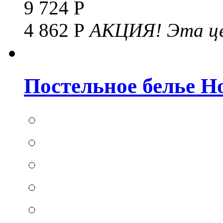
9 724 Р
4 862 Р
АКЦИЯ!
Эта це
Постельное белье Hom