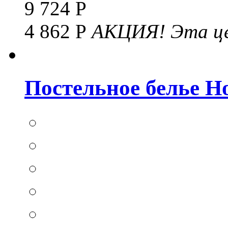
9 724 Р
4 862 Р
АКЦИЯ!
Эта це
Постельное белье Hom