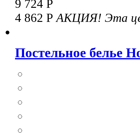
9 724 Р
4 862 Р
АКЦИЯ!
Эта це
Постельное белье Hom