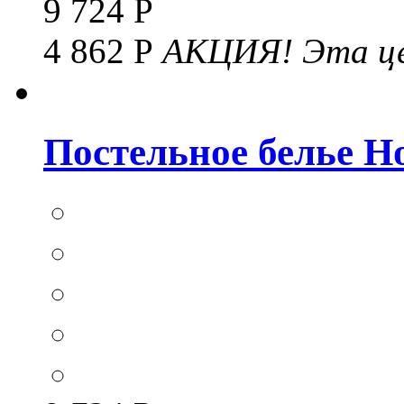
9 724 Р
4 862 Р
АКЦИЯ!
Эта це
Постельное белье Hom