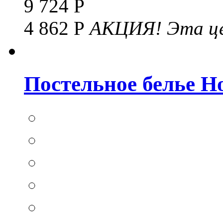
9 724 Р
4 862 Р
АКЦИЯ!
Эта це
Постельное белье Hom