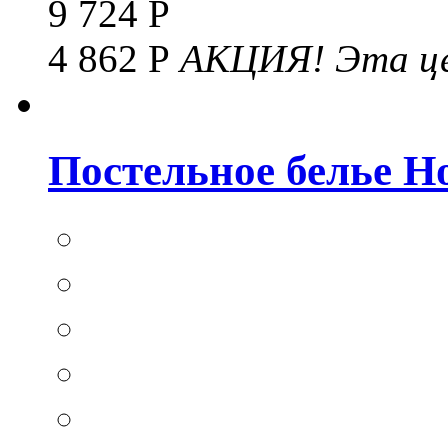
9 724 Р
4 862 Р
АКЦИЯ!
Эта це
Постельное белье Hom