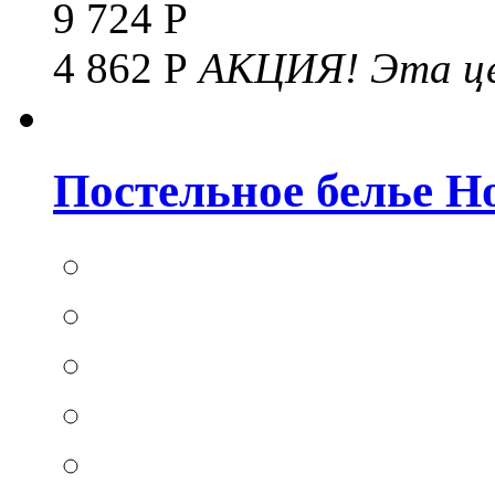
9 724 Р
4 862 Р
АКЦИЯ!
Эта це
Постельное белье Hom