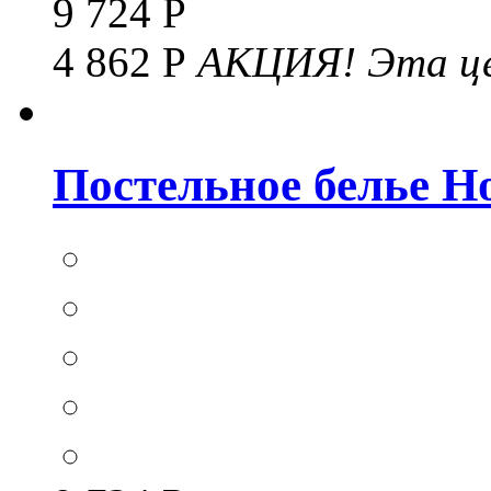
9 724 Р
4 862 Р
АКЦИЯ!
Эта це
Постельное белье Hom