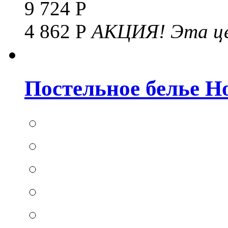
9 724 Р
4 862 Р
АКЦИЯ!
Эта це
Постельное белье Hom