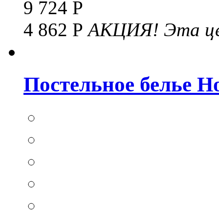
9 724 Р
4 862 Р
АКЦИЯ!
Эта це
Постельное белье Hom