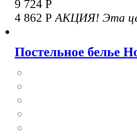
9 724 Р
4 862 Р
АКЦИЯ!
Эта це
Постельное белье Hom