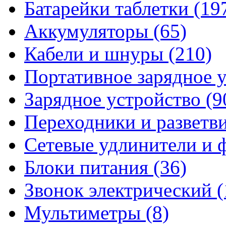
Батарейки таблетки
(19
Аккумуляторы
(65)
Кабели и шнуры
(210)
Портативное зарядное 
Зарядное устройство
(9
Переходники и разветв
Сетевые удлинители и
Блоки питания
(36)
Звонок электрический
(
Мультиметры
(8)