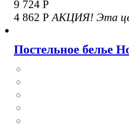
9 724 Р
4 862 Р
АКЦИЯ!
Эта це
Постельное белье Hom