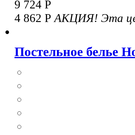
9 724 Р
4 862 Р
АКЦИЯ!
Эта це
Постельное белье Hom