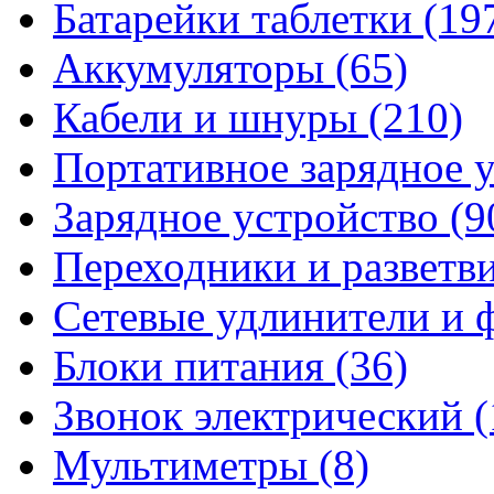
Батарейки таблетки
(19
Аккумуляторы
(65)
Кабели и шнуры
(210)
Портативное зарядное 
Зарядное устройство
(9
Переходники и разветв
Сетевые удлинители и
Блоки питания
(36)
Звонок электрический
(
Мультиметры
(8)