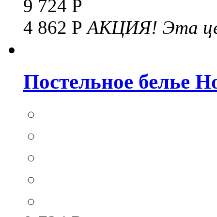
9 724 Р
4 862 Р
АКЦИЯ!
Эта це
Постельное белье Hom