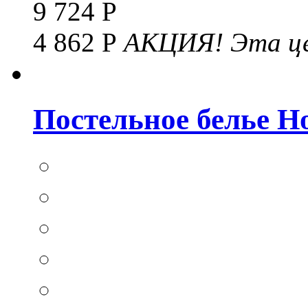
9 724 Р
4 862 Р
АКЦИЯ!
Эта це
Постельное белье Hom