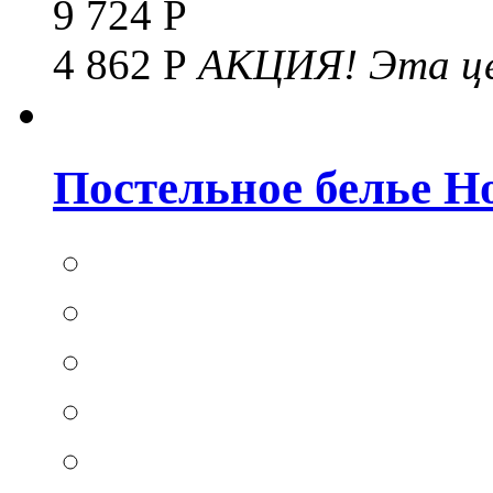
9 724 Р
4 862 Р
АКЦИЯ!
Эта це
Постельное белье Hom