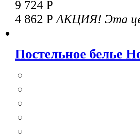
9 724 Р
4 862 Р
АКЦИЯ!
Эта це
Постельное белье Hom