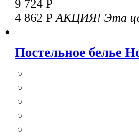
9 724 Р
4 862 Р
АКЦИЯ!
Эта це
Постельное белье Hom