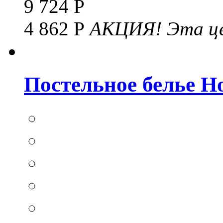
9 724 Р
4 862 Р
АКЦИЯ!
Эта це
Постельное белье Hom