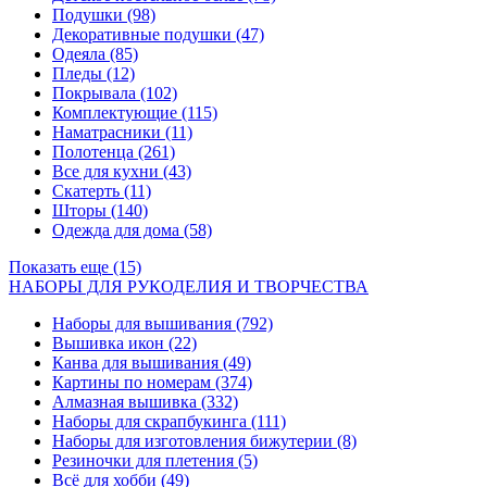
Подушки
(98)
Декоративные подушки
(47)
Одеяла
(85)
Пледы
(12)
Покрывала
(102)
Комплектующие
(115)
Наматрасники
(11)
Полотенца
(261)
Все для кухни
(43)
Скатерть
(11)
Шторы
(140)
Одежда для дома
(58)
Показать еще (15)
НАБОРЫ ДЛЯ РУКОДЕЛИЯ И ТВОРЧЕСТВА
Наборы для вышивания
(792)
Вышивка икон
(22)
Канва для вышивания
(49)
Картины по номерам
(374)
Алмазная вышивка
(332)
Наборы для скрапбукинга
(111)
Наборы для изготовления бижутерии
(8)
Резиночки для плетения
(5)
Всё для хобби
(49)