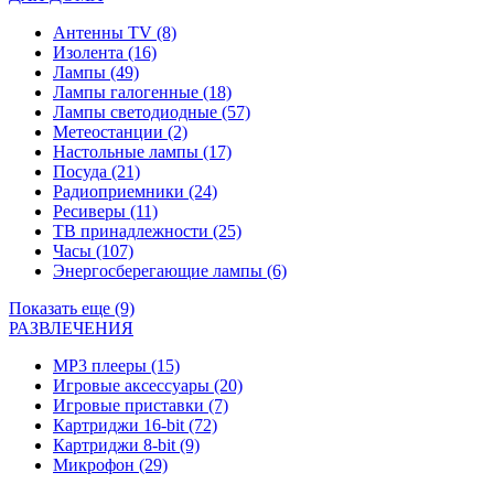
Антенны TV
(8)
Изолента
(16)
Лампы
(49)
Лампы галогенные
(18)
Лампы светодиодные
(57)
Метеостанции
(2)
Настольные лампы
(17)
Посуда
(21)
Радиоприемники
(24)
Ресиверы
(11)
ТВ принадлежности
(25)
Часы
(107)
Энергосберегающие лампы
(6)
Показать еще (9)
РАЗВЛЕЧЕНИЯ
MP3 плееры
(15)
Игровые аксессуары
(20)
Игровые приставки
(7)
Картриджи 16-bit
(72)
Картриджи 8-bit
(9)
Микрофон
(29)