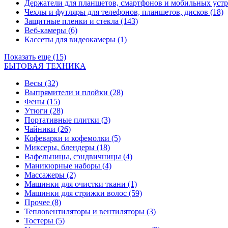
Держатели для планшетов, смартфонов и мобильных уст
Чехлы и футляры для телефонов, планшетов, дисков
(18)
Защитные пленки и стекла
(143)
Веб-камеры
(6)
Кассеты для видеокамеры
(1)
Показать еще (15)
БЫТОВАЯ ТЕХНИКА
Весы
(32)
Выпрямители и плойки
(28)
Фены
(15)
Утюги
(28)
Портативные плитки
(3)
Чайники
(26)
Кофеварки и кофемолки
(5)
Миксеры, блендеры
(18)
Вафельницы, сэндвичницы
(4)
Маникюрные наборы
(4)
Массажеры
(2)
Машинки для очистки ткани
(1)
Машинки для стрижки волос
(59)
Прочее
(8)
Тепловентиляторы и вентиляторы
(3)
Тостеры
(5)