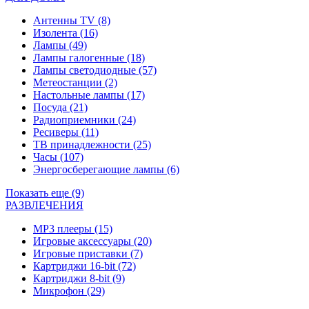
Антенны TV
(8)
Изолента
(16)
Лампы
(49)
Лампы галогенные
(18)
Лампы светодиодные
(57)
Метеостанции
(2)
Настольные лампы
(17)
Посуда
(21)
Радиоприемники
(24)
Ресиверы
(11)
ТВ принадлежности
(25)
Часы
(107)
Энергосберегающие лампы
(6)
Показать еще (9)
РАЗВЛЕЧЕНИЯ
MP3 плееры
(15)
Игровые аксессуары
(20)
Игровые приставки
(7)
Картриджи 16-bit
(72)
Картриджи 8-bit
(9)
Микрофон
(29)