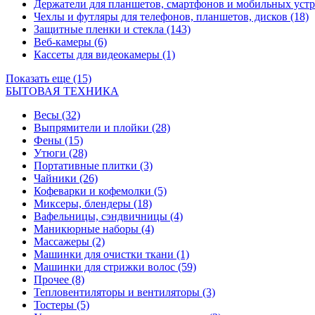
Держатели для планшетов, смартфонов и мобильных уст
Чехлы и футляры для телефонов, планшетов, дисков
(18)
Защитные пленки и стекла
(143)
Веб-камеры
(6)
Кассеты для видеокамеры
(1)
Показать еще (15)
БЫТОВАЯ ТЕХНИКА
Весы
(32)
Выпрямители и плойки
(28)
Фены
(15)
Утюги
(28)
Портативные плитки
(3)
Чайники
(26)
Кофеварки и кофемолки
(5)
Миксеры, блендеры
(18)
Вафельницы, сэндвичницы
(4)
Маникюрные наборы
(4)
Массажеры
(2)
Машинки для очистки ткани
(1)
Машинки для стрижки волос
(59)
Прочее
(8)
Тепловентиляторы и вентиляторы
(3)
Тостеры
(5)