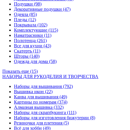
Подушки
(98)
Декоративные подушки
(47)
Одеяла
(85)
Пледы
(12)
Покрывала
(102)
Комплектующие
(115)
Наматрасники
(11)
Полотенца
(261)
Все для кухни
(43)
Скатерть
(11)
Шторы
(140)
Одежда для дома
(58)
Показать еще (15)
НАБОРЫ ДЛЯ РУКОДЕЛИЯ И ТВОРЧЕСТВА
Наборы для вышивания
(792)
Вышивка икон
(22)
Канва для вышивания
(49)
Картины по номерам
(374)
Алмазная вышивка
(332)
Наборы для скрапбукинга
(111)
Наборы для изготовления бижутерии
(8)
Резиночки для плетения
(5)
Всё для хобби
(49)