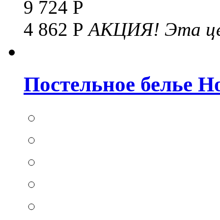
9 724 Р
4 862 Р
АКЦИЯ!
Эта це
Постельное белье Hom