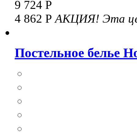
9 724 Р
4 862 Р
АКЦИЯ!
Эта це
Постельное белье Hom