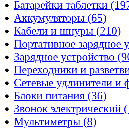
Батарейки таблетки
(19
Аккумуляторы
(65)
Кабели и шнуры
(210)
Портативное зарядное 
Зарядное устройство
(9
Переходники и разветв
Сетевые удлинители и
Блоки питания
(36)
Звонок электрический
(
Мультиметры
(8)