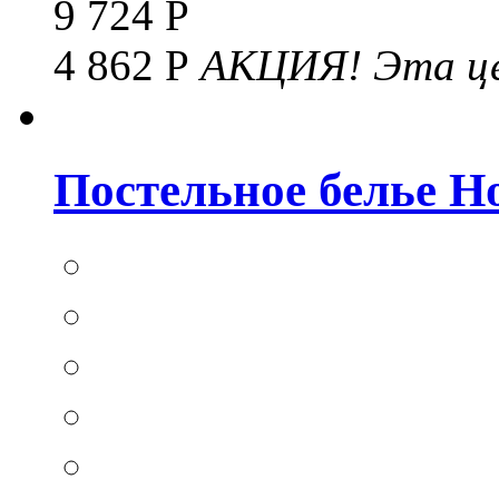
9 724 Р
4 862 Р
АКЦИЯ!
Эта це
Постельное белье Hom