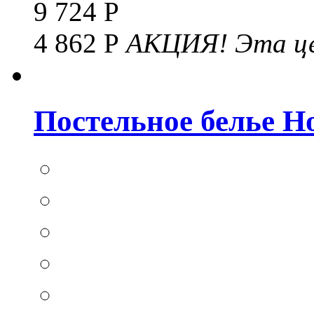
9 724 Р
4 862 Р
АКЦИЯ!
Эта це
Постельное белье Hom