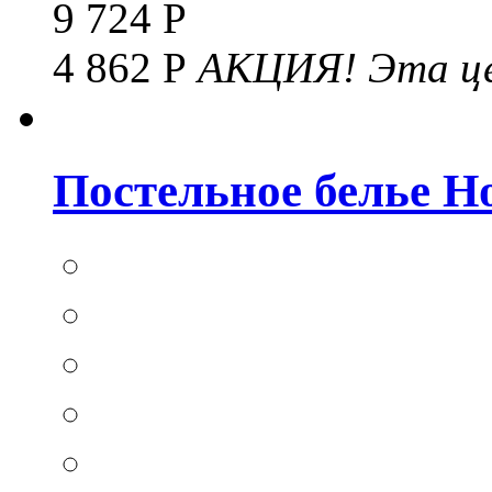
9 724 Р
4 862 Р
АКЦИЯ!
Эта це
Постельное белье Hom