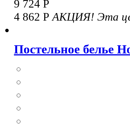
9 724 Р
4 862 Р
АКЦИЯ!
Эта це
Постельное белье Hom