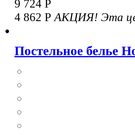
9 724 Р
4 862 Р
АКЦИЯ!
Эта це
Постельное белье Hom