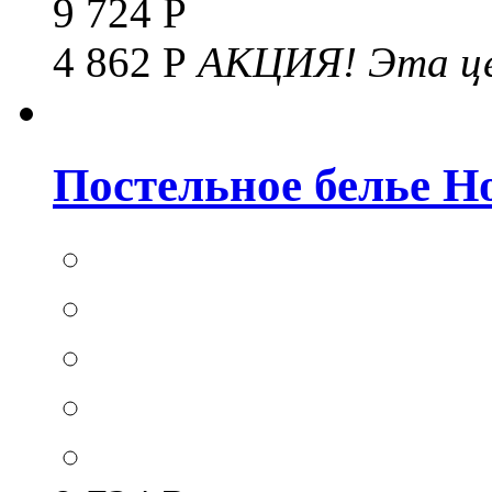
9 724 Р
4 862 Р
АКЦИЯ!
Эта це
Постельное белье Hom