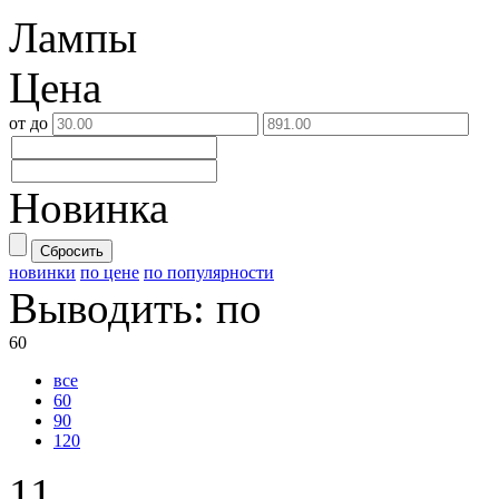
Лампы
Цена
от
до
Новинка
Сбросить
новинки
по цене
по популярности
Выводить:
по
60
все
60
90
120
11