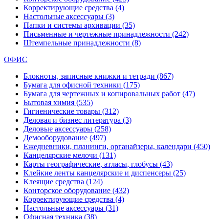
Корректирующие средства
(4)
Настольные аксессуары
(3)
Папки и системы архивации
(35)
Письменные и чертежные принадлежности
(242)
Штемпельные принадлежности
(8)
ОФИС
Блокноты, записные книжки и тетради
(867)
Бумага для офисной техники
(175)
Бумага для чертежных и копировальных работ
(47)
Бытовая химия
(535)
Гигиенические товары
(312)
Деловая и бизнес литература
(3)
Деловые аксессуары
(258)
Демооборудование
(497)
Ежедневники, планинги, органайзеры, календари
(450)
Канцелярские мелочи
(131)
Карты географические, атласы, глобусы
(43)
Клейкие ленты канцелярские и диспенсеры
(25)
Клеящие средства
(124)
Конторское оборудование
(432)
Корректирующие средства
(4)
Настольные аксессуары
(31)
Офисная техника
(38)