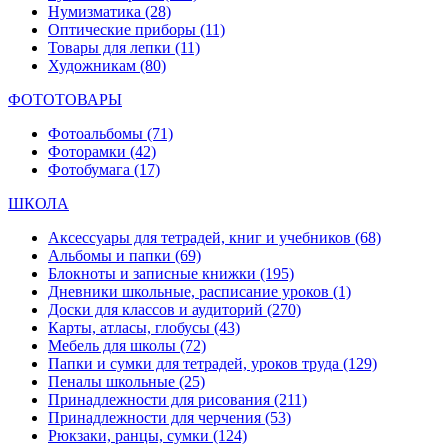
Нумизматика
(28)
Оптические приборы
(11)
Товары для лепки
(11)
Художникам
(80)
ФОТОТОВАРЫ
Фотоальбомы
(71)
Фоторамки
(42)
Фотобумага
(17)
ШКОЛА
Аксессуары для тетрадей, книг и учебников
(68)
Альбомы и папки
(69)
Блокноты и записные книжки
(195)
Дневники школьные, расписание уроков
(1)
Доски для классов и аудиторий
(270)
Карты, атласы, глобусы
(43)
Мебель для школы
(72)
Папки и сумки для тетрадей, уроков труда
(129)
Пеналы школьные
(25)
Принадлежности для рисования
(211)
Принадлежности для черчения
(53)
Рюкзаки, ранцы, сумки
(124)