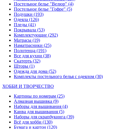
Постельное белье "Велюр"
(4)
Постельное белье "Гофре"
(5)
Подушки
(193)
Одеяла
(126)
Пледы
(41)
Покрывала
(53)
Комплектующие
(292)
Матрасы
(19)
Наматрасники
(25)
Полотенца
(191)
Все для кухни
(38)
Скатерть
(32)
Шторы
(1)
Одежда для дома
(52)
Комплекты постельного белья с одеялом
(30)
ХОББИ И ТВОРЧЕСТВО
Картины по номерам
(25)
Алмазная вышивка
(9)
Наборы для вышивания
(4)
Канва для вышивания
(5)
Наборы для скрапбукинга
(39)
Всё для хобби
(130)
Бумага и картон
(120)