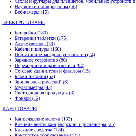
Чехлы и футляры для планшетов, мобильных устройств и
Наушники с микрофоном
(56)
Веб-камеры
(15)
ЭЛЕКТРОТОВАРЫ
Батарейки
(180)
Батарейки таблетки
(175)
Аккумуляторы
(59)
Кабели и шнуры
(168)
Портативное зарядное устройство
(14)
Зарядное устройство
(80)
Переходники и разветвители
(94)
Сетевые удлинители и фильтры
(15)
Блоки питания
(53)
Звонок электрический
(6)
Мультиметры
(43)
Светодиодная продукция
(8)
Фонари
(12)
КАНЦТОВАРЫ
Канцелярские мелочи
(133)
Клейкие ленты канцелярские и диспенсеры
(25)
Клеящие средства
(124)
Конторское оборудование
(423)