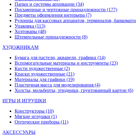
Папки и системы архивации
(34)
Письменные и чертежные принадлежности
(177)
Предметы оформления интерьера
(7)
Рулонны для кассовых аппаратов, терминалов, банкомато
Упаковка
(113)
Хозтовары
(48)
Штемпельные принадлежности
(8)
ХУДОЖНИКАМ
Бумага для пастели, акварели, графики
(14)
Вспомогательные материалы и инструменты
(23)
Кисти художественные
(2)
Краски художественные
(21)
Материалы для графики
(19)
Пластичная масса для моделирования
(4)
Холсты, мольберты, этюдники, грунтованный картон
(6)
ИГРЫ И ИГРУШКИ
Конструкторы
(10)
Мягкие игрушки
(1)
Оптические приборы
(11)
АКСЕССУАРЫ