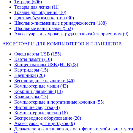
Тетради
(606)
Товары для лепки
(11)
Товары для обучения
(10)
Цветная бумага и картон
(30)
Школьно-письменные принадлежности
(188)
Школьные канцтовары
(552)
Аксессуары для уроков труда и занятий творчеством
(9)
АКСЕССУАРЫ ДЛЯ КОМПЬЮТЕРОВ И ПЛАНШЕТОВ
Флеш карты USB
(155)
Карты памяти
(10)
Концентраторы USB (HUB)
(8)
Картридеры
(15)
Наушники
(26)
Беспроводные наушники
(46)
Компьютерные мыши
(43)
Коврики для мыши
(13)
Клавиатуры
(13)
Компьютерные и портативные колонки
(55)
Чистящие средства
(4)
Компьютерные диски
(16)
Беспроводное оборудование
(20)
Аксессуары для ноутбуков
(9)
Держатели для планшетов, смартфонов и мобильных уст