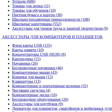
Тетради
(606)
Товары для лепки
(11)
Товары для обучения
(10)
Цветная бумага и картон
(30)
Школьно-письменные принадлежности
(188)
Школьные канцтовары
(552)
Аксессуары для уроков труда и занятий творчеством
(9)
АКСЕССУАРЫ ДЛЯ КОМПЬЮТЕРОВ И ПЛАНШЕТОВ
Флеш карты USB
(155)
Карты памяти
(10)
Концентраторы USB (HUB)
(8)
Картридеры
(15)
Наушники
(26)
Беспроводные наушники
(46)
Компьютерные мыши
(43)
Коврики для мыши
(13)
Клавиатуры
(13)
Компьютерные и портативные колонки
(55)
Чистящие средства
(4)
Компьютерные диски
(16)
Беспроводное оборудование
(20)
Аксессуары для ноутбуков
(9)
Держатели для планшетов, смартфонов и мобильных уст