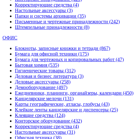
Корректирующие средства
(4)
Настольные аксессуары
(3)
Папки и системы архивации
(35)
Письменные и чертежные принадлежности
(242)
Штемпельные принадлежности
(8)
ОФИС
Блокноты, записные книжки и тетради
(867)
Бумага для офисной техники
(175)
Бумага для чертежных и копировальных работ
(47)
Бытовая химия
(535)
Гигиенические товары
(312)
Деловая и бизнес литература
(3)
Деловые аксессуары
(258)
Демооборудование
(497)
Ежедневники, планинги, органайзеры, календари
(450)
Канцелярские мелочи
(131)
Карты географические, атласы, глобусы
(43)
Клейкие ленты канцелярские и диспенсеры
(25)
Клеящие средства
(124)
Конторское оборудование
(432)
Корректирующие средства
(4)
Настольные аксессуары
(31)
Офисная техника
(38)