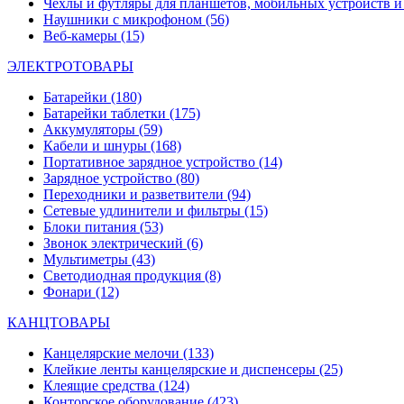
Чехлы и футляры для планшетов, мобильных устройств и
Наушники с микрофоном
(56)
Веб-камеры
(15)
ЭЛЕКТРОТОВАРЫ
Батарейки
(180)
Батарейки таблетки
(175)
Аккумуляторы
(59)
Кабели и шнуры
(168)
Портативное зарядное устройство
(14)
Зарядное устройство
(80)
Переходники и разветвители
(94)
Сетевые удлинители и фильтры
(15)
Блоки питания
(53)
Звонок электрический
(6)
Мультиметры
(43)
Светодиодная продукция
(8)
Фонари
(12)
КАНЦТОВАРЫ
Канцелярские мелочи
(133)
Клейкие ленты канцелярские и диспенсеры
(25)
Клеящие средства
(124)
Конторское оборудование
(423)