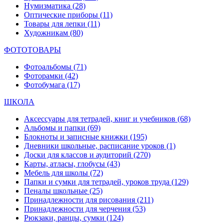
Нумизматика
(28)
Оптические приборы
(11)
Товары для лепки
(11)
Художникам
(80)
ФОТОТОВАРЫ
Фотоальбомы
(71)
Фоторамки
(42)
Фотобумага
(17)
ШКОЛА
Аксессуары для тетрадей, книг и учебников
(68)
Альбомы и папки
(69)
Блокноты и записные книжки
(195)
Дневники школьные, расписание уроков
(1)
Доски для классов и аудиторий
(270)
Карты, атласы, глобусы
(43)
Мебель для школы
(72)
Папки и сумки для тетрадей, уроков труда
(129)
Пеналы школьные
(25)
Принадлежности для рисования
(211)
Принадлежности для черчения
(53)
Рюкзаки, ранцы, сумки
(124)