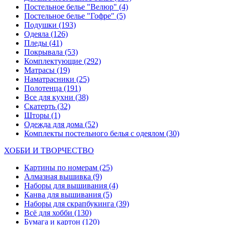
Постельное белье "Велюр"
(4)
Постельное белье "Гофре"
(5)
Подушки
(193)
Одеяла
(126)
Пледы
(41)
Покрывала
(53)
Комплектующие
(292)
Матрасы
(19)
Наматрасники
(25)
Полотенца
(191)
Все для кухни
(38)
Скатерть
(32)
Шторы
(1)
Одежда для дома
(52)
Комплекты постельного белья с одеялом
(30)
ХОББИ И ТВОРЧЕСТВО
Картины по номерам
(25)
Алмазная вышивка
(9)
Наборы для вышивания
(4)
Канва для вышивания
(5)
Наборы для скрапбукинга
(39)
Всё для хобби
(130)
Бумага и картон
(120)