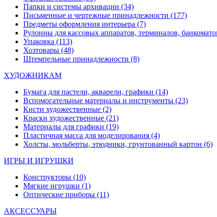
Папки и системы архивации
(34)
Письменные и чертежные принадлежности
(177)
Предметы оформления интерьера
(7)
Рулонны для кассовых аппаратов, терминалов, банкомато
Упаковка
(113)
Хозтовары
(48)
Штемпельные принадлежности
(8)
ХУДОЖНИКАМ
Бумага для пастели, акварели, графики
(14)
Вспомогательные материалы и инструменты
(23)
Кисти художественные
(2)
Краски художественные
(21)
Материалы для графики
(19)
Пластичная масса для моделирования
(4)
Холсты, мольберты, этюдники, грунтованный картон
(6)
ИГРЫ И ИГРУШКИ
Конструкторы
(10)
Мягкие игрушки
(1)
Оптические приборы
(11)
АКСЕССУАРЫ