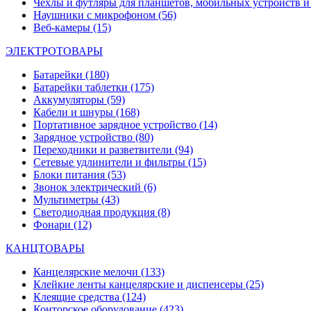
Чехлы и футляры для планшетов, мобильных устройств и
Наушники с микрофоном
(56)
Веб-камеры
(15)
ЭЛЕКТРОТОВАРЫ
Батарейки
(180)
Батарейки таблетки
(175)
Аккумуляторы
(59)
Кабели и шнуры
(168)
Портативное зарядное устройство
(14)
Зарядное устройство
(80)
Переходники и разветвители
(94)
Сетевые удлинители и фильтры
(15)
Блоки питания
(53)
Звонок электрический
(6)
Мультиметры
(43)
Светодиодная продукция
(8)
Фонари
(12)
КАНЦТОВАРЫ
Канцелярские мелочи
(133)
Клейкие ленты канцелярские и диспенсеры
(25)
Клеящие средства
(124)
Конторское оборудование
(423)