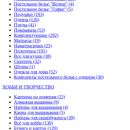
Постельное белье "Велюр"
(4)
Постельное белье "Гофре"
(5)
Подушки
(193)
Одеяла
(126)
Пледы
(41)
Покрывала
(53)
Комплектующие
(292)
Матрасы
(19)
Наматрасники
(25)
Полотенца
(191)
Все для кухни
(38)
Скатерть
(32)
Шторы
(1)
Одежда для дома
(52)
Комплекты постельного белья с одеялом
(30)
ХОББИ И ТВОРЧЕСТВО
Картины по номерам
(25)
Алмазная вышивка
(9)
Наборы для вышивания
(4)
Канва для вышивания
(5)
Наборы для скрапбукинга
(39)
Всё для хобби
(130)
Бумага и картон
(120)