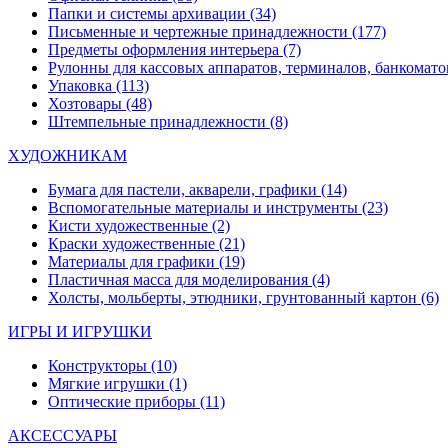
Папки и системы архивации
(34)
Письменные и чертежные принадлежности
(177)
Предметы оформления интерьера
(7)
Рулонны для кассовых аппаратов, терминалов, банкомато
Упаковка
(113)
Хозтовары
(48)
Штемпельные принадлежности
(8)
ХУДОЖНИКАМ
Бумага для пастели, акварели, графики
(14)
Вспомогательные материалы и инструменты
(23)
Кисти художественные
(2)
Краски художественные
(21)
Материалы для графики
(19)
Пластичная масса для моделирования
(4)
Холсты, мольберты, этюдники, грунтованный картон
(6)
ИГРЫ И ИГРУШКИ
Конструкторы
(10)
Мягкие игрушки
(1)
Оптические приборы
(11)
АКСЕССУАРЫ