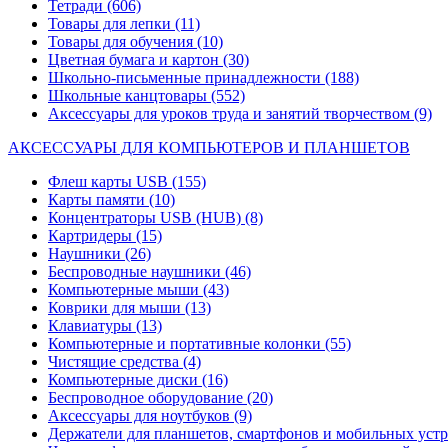
Тетради
(606)
Товары для лепки
(11)
Товары для обучения
(10)
Цветная бумага и картон
(30)
Школьно-письменные принадлежности
(188)
Школьные канцтовары
(552)
Аксессуары для уроков труда и занятий творчеством
(9)
АКСЕССУАРЫ ДЛЯ КОМПЬЮТЕРОВ И ПЛАНШЕТОВ
Флеш карты USB
(155)
Карты памяти
(10)
Концентраторы USB (HUB)
(8)
Картридеры
(15)
Наушники
(26)
Беспроводные наушники
(46)
Компьютерные мыши
(43)
Коврики для мыши
(13)
Клавиатуры
(13)
Компьютерные и портативные колонки
(55)
Чистящие средства
(4)
Компьютерные диски
(16)
Беспроводное оборудование
(20)
Аксессуары для ноутбуков
(9)
Держатели для планшетов, смартфонов и мобильных уст