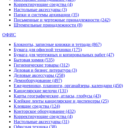
Корректирующие средства
(4)
Настольные аксессуары
(3)
Папки и системы архивации
(35)
Письменные и чертежные принадлежности
(242)
Штемпельные принадлежности
(8)
ОФИС
Блокноты, записные книжки и тетради
(867)
Бумага для офисной техники
(175)
Бумага для чертежных и копировальных работ
(47)
Бытовая химия
(535)
Гигиенические товары
(312)
Деловая и бизнес литература
(3)
Деловые аксессуары
(258)
Демооборудование
(497)
Ежедневники, планинги, органайзеры, календари
(450)
Канцелярские мелочи
(131)
Карты географические, атласы, глобусы
(43)
Клейкие ленты канцелярские и диспенсеры
(25)
Клеящие средства
(124)
Конторское оборудование
(432)
Корректирующие средства
(4)
Настольные аксессуары
(31)
Офисная техника
(38)