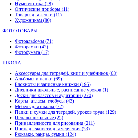
Нумизматика
(28)
Оптические приборы
(11)
Товары для лепки
(11)
Художникам
(80)
ФОТОТОВАРЫ
Фотоальбомы
(71)
Фоторамки
(42)
Фотобумага
(17)
ШКОЛА
Аксессуары для тетрадей, книг и учебников
(68)
Альбомы и папки
(69)
Блокноты и записные книжки
(195)
Дневники школьные, расписание уроков
(1)
Доски для классов и аудиторий
(270)
Карты, атласы, глобусы
(43)
Мебель для школы
(72)
Папки и сумки для тетрадей, уроков труда
(129)
Пеналы школьные
(25)
Принадлежности для рисования
(211)
Принадлежности для черчения
(53)
Рюкзаки, ранцы, сумки
(124)