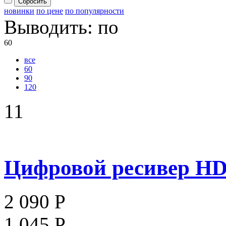
Сбросить
новинки
по цене
по популярности
Выводить:
по
60
все
60
90
120
11
Цифровой ресивер HD 
2 090 Р
1 045 Р