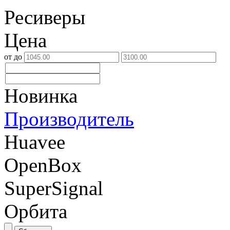
Ресиверы
Цена
от
до
Новинка
Производитель
Huavee
OpenBox
SuperSignal
Орбита