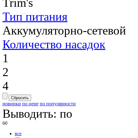
Trim's
Тип питания
Аккумуляторно-сетевой
Количество насадок
1
2
4
Сбросить
новинки
по цене
по популярности
Выводить:
по
60
все