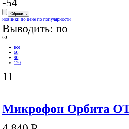
-54
Сбросить
новинки
по цене
по популярности
Выводить:
по
60
все
60
90
120
11
Микрофон Орбита OT-
4 840 Р