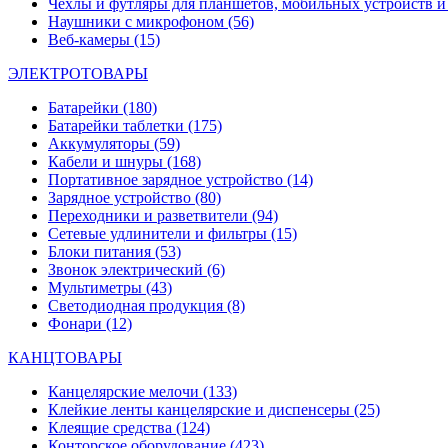
Чехлы и футляры для планшетов, мобильных устройств и
Наушники с микрофоном
(56)
Веб-камеры
(15)
ЭЛЕКТРОТОВАРЫ
Батарейки
(180)
Батарейки таблетки
(175)
Аккумуляторы
(59)
Кабели и шнуры
(168)
Портативное зарядное устройство
(14)
Зарядное устройство
(80)
Переходники и разветвители
(94)
Сетевые удлинители и фильтры
(15)
Блоки питания
(53)
Звонок электрический
(6)
Мультиметры
(43)
Светодиодная продукция
(8)
Фонари
(12)
КАНЦТОВАРЫ
Канцелярские мелочи
(133)
Клейкие ленты канцелярские и диспенсеры
(25)
Клеящие средства
(124)
Конторское оборудование
(423)