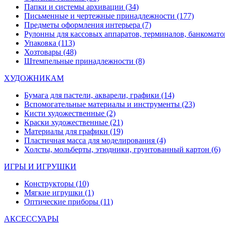
Папки и системы архивации
(34)
Письменные и чертежные принадлежности
(177)
Предметы оформления интерьера
(7)
Рулонны для кассовых аппаратов, терминалов, банкомато
Упаковка
(113)
Хозтовары
(48)
Штемпельные принадлежности
(8)
ХУДОЖНИКАМ
Бумага для пастели, акварели, графики
(14)
Вспомогательные материалы и инструменты
(23)
Кисти художественные
(2)
Краски художественные
(21)
Материалы для графики
(19)
Пластичная масса для моделирования
(4)
Холсты, мольберты, этюдники, грунтованный картон
(6)
ИГРЫ И ИГРУШКИ
Конструкторы
(10)
Мягкие игрушки
(1)
Оптические приборы
(11)
АКСЕССУАРЫ