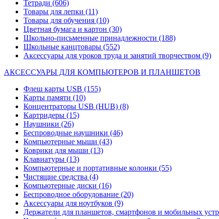
Тетради
(606)
Товары для лепки
(11)
Товары для обучения
(10)
Цветная бумага и картон
(30)
Школьно-письменные принадлежности
(188)
Школьные канцтовары
(552)
Аксессуары для уроков труда и занятий творчеством
(9)
АКСЕССУАРЫ ДЛЯ КОМПЬЮТЕРОВ И ПЛАНШЕТОВ
Флеш карты USB
(155)
Карты памяти
(10)
Концентраторы USB (HUB)
(8)
Картридеры
(15)
Наушники
(26)
Беспроводные наушники
(46)
Компьютерные мыши
(43)
Коврики для мыши
(13)
Клавиатуры
(13)
Компьютерные и портативные колонки
(55)
Чистящие средства
(4)
Компьютерные диски
(16)
Беспроводное оборудование
(20)
Аксессуары для ноутбуков
(9)
Держатели для планшетов, смартфонов и мобильных уст