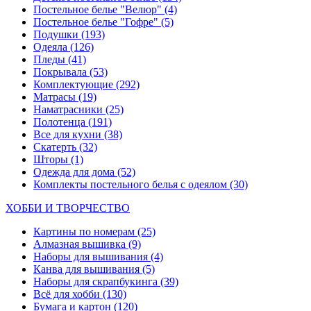
Постельное белье "Велюр"
(4)
Постельное белье "Гофре"
(5)
Подушки
(193)
Одеяла
(126)
Пледы
(41)
Покрывала
(53)
Комплектующие
(292)
Матрасы
(19)
Наматрасники
(25)
Полотенца
(191)
Все для кухни
(38)
Скатерть
(32)
Шторы
(1)
Одежда для дома
(52)
Комплекты постельного белья с одеялом
(30)
ХОББИ И ТВОРЧЕСТВО
Картины по номерам
(25)
Алмазная вышивка
(9)
Наборы для вышивания
(4)
Канва для вышивания
(5)
Наборы для скрапбукинга
(39)
Всё для хобби
(130)
Бумага и картон
(120)