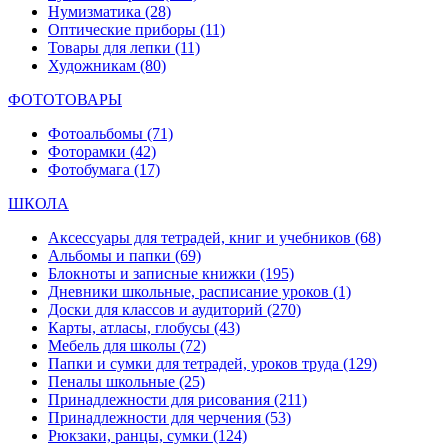
Нумизматика
(28)
Оптические приборы
(11)
Товары для лепки
(11)
Художникам
(80)
ФОТОТОВАРЫ
Фотоальбомы
(71)
Фоторамки
(42)
Фотобумага
(17)
ШКОЛА
Аксессуары для тетрадей, книг и учебников
(68)
Альбомы и папки
(69)
Блокноты и записные книжки
(195)
Дневники школьные, расписание уроков
(1)
Доски для классов и аудиторий
(270)
Карты, атласы, глобусы
(43)
Мебель для школы
(72)
Папки и сумки для тетрадей, уроков труда
(129)
Пеналы школьные
(25)
Принадлежности для рисования
(211)
Принадлежности для черчения
(53)
Рюкзаки, ранцы, сумки
(124)