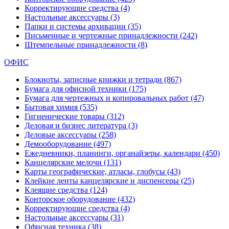
Корректирующие средства
(4)
Настольные аксессуары
(3)
Папки и системы архивации
(35)
Письменные и чертежные принадлежности
(242)
Штемпельные принадлежности
(8)
ОФИС
Блокноты, записные книжки и тетради
(867)
Бумага для офисной техники
(175)
Бумага для чертежных и копировальных работ
(47)
Бытовая химия
(535)
Гигиенические товары
(312)
Деловая и бизнес литература
(3)
Деловые аксессуары
(258)
Демооборудование
(497)
Ежедневники, планинги, органайзеры, календари
(450)
Канцелярские мелочи
(131)
Карты географические, атласы, глобусы
(43)
Клейкие ленты канцелярские и диспенсеры
(25)
Клеящие средства
(124)
Конторское оборудование
(432)
Корректирующие средства
(4)
Настольные аксессуары
(31)
Офисная техника
(38)