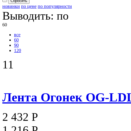
Сбросить
новинки
по цене
по популярности
Выводить:
по
60
все
60
90
120
11
Лента Огонек OG-LDL0
2 432 Р
1 216 Р