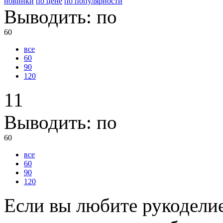
новинки
по цене
по популярности
Выводить:
по
60
все
60
90
120
11
Выводить:
по
60
все
60
90
120
Если вы любите рукоделие