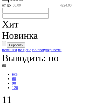
от
до
Хит
Новинка
Сбросить
новинки
по цене
по популярности
Выводить:
по
60
все
60
90
120
11