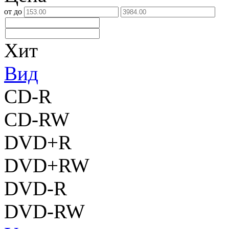
от
до
Хит
Вид
CD-R
CD-RW
DVD+R
DVD+RW
DVD-R
DVD-RW