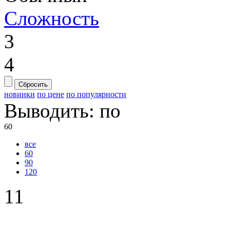
Сложность
3
4
Сбросить
новинки
по цене
по популярности
Выводить:
по
60
все
60
90
120
11