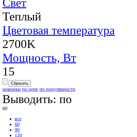
Свет
Теплый
Цветовая температура
2700K
Мощность, Вт
15
Сбросить
новинки
по цене
по популярности
Выводить:
по
60
все
60
90
120