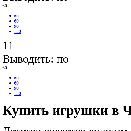
60
все
60
90
120
11
Выводить:
по
60
все
60
90
120
Купить игрушки в 