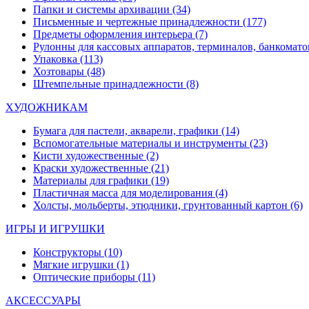
Папки и системы архивации
(34)
Письменные и чертежные принадлежности
(177)
Предметы оформления интерьера
(7)
Рулонны для кассовых аппаратов, терминалов, банкомато
Упаковка
(113)
Хозтовары
(48)
Штемпельные принадлежности
(8)
ХУДОЖНИКАМ
Бумага для пастели, акварели, графики
(14)
Вспомогательные материалы и инструменты
(23)
Кисти художественные
(2)
Краски художественные
(21)
Материалы для графики
(19)
Пластичная масса для моделирования
(4)
Холсты, мольберты, этюдники, грунтованный картон
(6)
ИГРЫ И ИГРУШКИ
Конструкторы
(10)
Мягкие игрушки
(1)
Оптические приборы
(11)
АКСЕССУАРЫ