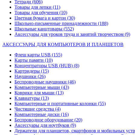
Тетради
(606)
Товары для лепки
(11)
Товары для обучения
(10)
Цветная бумага и картон
(30)
Школьно-письменные принадлежности
(188)
Школьные канцтовары
(552)
Аксессуары для уроков труда и занятий творчеством
(9)
АКСЕССУАРЫ ДЛЯ КОМПЬЮТЕРОВ И ПЛАНШЕТОВ
Флеш карты USB
(155)
Карты памяти
(10)
Концентраторы USB (HUB)
(8)
Картридеры
(15)
Наушники
(26)
Беспроводные наушники
(46)
Компьютерные мыши
(43)
Коврики для мыши
(13)
Клавиатуры
(13)
Компьютерные и портативные колонки
(55)
Чистящие средства
(4)
Компьютерные диски
(16)
Беспроводное оборудование
(20)
Аксессуары для ноутбуков
(9)
Держатели для планшетов, смартфонов и мобильных уст