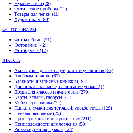
Нумизматика
(28)
Оптические приборы
(11)
Товары для лепки
(11)
Художникам
(80)
ФОТОТОВАРЫ
Фотоальбомы
(71)
Фоторамки
(42)
Фотобумага
(17)
ШКОЛА
Аксессуары для тетрадей, книг и учебников
(68)
Альбомы и папки
(69)
Блокноты и записные книжки
(195)
Дневники школьные, расписание уроков
(1)
Доски для классов и аудиторий
(270)
Карты, атласы, глобусы
(43)
Мебель для школы
(72)
Папки и сумки для тетрадей, уроков труда
(129)
Пеналы школьные
(25)
Принадлежности для рисования
(211)
Принадлежности для черчения
(53)
Рюкзаки, ранцы, сумки
(124)