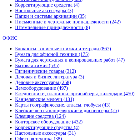
Корректирующие средства
(4)
Настольные аксессуары
(3)
Папки и системы архивации
(35)
Письменные и чертежные принадлежности
(242)
Штемпельные принадлежности
(8)
ОФИС
Блокноты, записные книжки и тетради
(867)
Бумага для офисной техники
(175)
Бумага для чертежных и копировальных работ
(47)
Бытовая химия
(535)
Гигиенические товары
(312)
Деловая и бизнес литература
(3)
Деловые аксессуары
(258)
Демооборудование
(497)
Ежедневники, планинги, органайзеры, календари
(450)
Канцелярские мелочи
(131)
Карты географические, атласы, глобусы
(43)
Клейкие ленты канцелярские и диспенсеры
(25)
Клеящие средства
(124)
Конторское оборудование
(432)
Корректирующие средства
(4)
Настольные аксессуары
(31)
Офисная техника
(38)