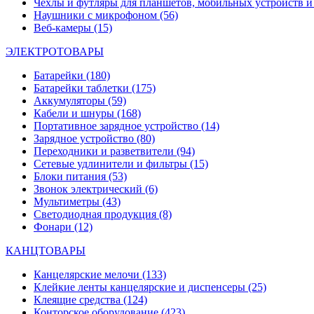
Чехлы и футляры для планшетов, мобильных устройств и
Наушники с микрофоном
(56)
Веб-камеры
(15)
ЭЛЕКТРОТОВАРЫ
Батарейки
(180)
Батарейки таблетки
(175)
Аккумуляторы
(59)
Кабели и шнуры
(168)
Портативное зарядное устройство
(14)
Зарядное устройство
(80)
Переходники и разветвители
(94)
Сетевые удлинители и фильтры
(15)
Блоки питания
(53)
Звонок электрический
(6)
Мультиметры
(43)
Светодиодная продукция
(8)
Фонари
(12)
КАНЦТОВАРЫ
Канцелярские мелочи
(133)
Клейкие ленты канцелярские и диспенсеры
(25)
Клеящие средства
(124)
Конторское оборудование
(423)