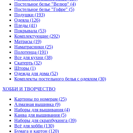
Постельное белье "Велюр"
(4)
Постельное белье "Гофре"
(5)
Подушки
(193)
Одеяла
(126)
Пледы
(41)
Покрывала
(53)
Комплектующие
(292)
Матрасы
(19)
Наматрасники
(25)
Полотенца
(191)
Все для кухни
(38)
Скатерть
(32)
Шторы
(1)
Одежда для дома
(52)
Комплекты постельного белья с одеялом
(30)
ХОББИ И ТВОРЧЕСТВО
Картины по номерам
(25)
Алмазная вышивка
(9)
Наборы для вышивания
(4)
Канва для вышивания
(5)
Наборы для скрапбукинга
(39)
Всё для хобби
(130)
Бумага и картон
(120)