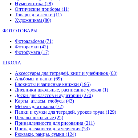
Нумизматика
(28)
Оптические приборы
(11)
Товары для лепки
(11)
Художникам
(80)
ФОТОТОВАРЫ
Фотоальбомы
(71)
Фоторамки
(42)
Фотобумага
(17)
ШКОЛА
Аксессуары для тетрадей, книг и учебников
(68)
Альбомы и папки
(69)
Блокноты и записные книжки
(195)
Дневники школьные, расписание уроков
(1)
Доски для классов и аудиторий
(270)
Карты, атласы, глобусы
(43)
Мебель для школы
(72)
Папки и сумки для тетрадей, уроков труда
(129)
Пеналы школьные
(25)
Принадлежности для рисования
(211)
Принадлежности для черчения
(53)
Рюкзаки, ранцы, сумки
(124)