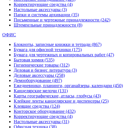
Корректирующие средства
(4)
Настольные аксессуары
(3)
Папки и системы архивации
(35)
Письменные и чертежные принадлежности
(242)
Штемпельные принадлежности
(8)
ОФИС
Блокноты, записные книжки и тетради
(867)
Бумага для офисной техники
(175)
Бумага для чертежных и копировальных работ
(47)
Бытовая химия
(535)
Гигиенические товары
(312)
Деловая и бизнес литература
(3)
Деловые аксессуары
(258)
Демооборудование
(497)
Ежедневники, планинги, органайзеры, календари
(450)
Канцелярские мелочи
(131)
Карты географические, атласы, глобусы
(43)
Клейкие ленты канцелярские и диспенсеры
(25)
Клеящие средства
(124)
Конторское оборудование
(432)
Корректирующие средства
(4)
Настольные аксессуары
(31)
Офисная техника
(38)