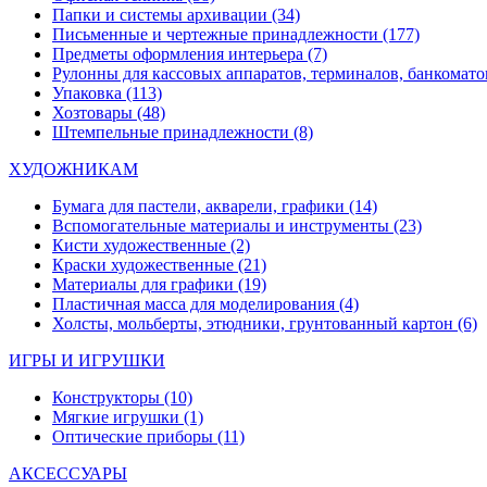
Папки и системы архивации
(34)
Письменные и чертежные принадлежности
(177)
Предметы оформления интерьера
(7)
Рулонны для кассовых аппаратов, терминалов, банкомато
Упаковка
(113)
Хозтовары
(48)
Штемпельные принадлежности
(8)
ХУДОЖНИКАМ
Бумага для пастели, акварели, графики
(14)
Вспомогательные материалы и инструменты
(23)
Кисти художественные
(2)
Краски художественные
(21)
Материалы для графики
(19)
Пластичная масса для моделирования
(4)
Холсты, мольберты, этюдники, грунтованный картон
(6)
ИГРЫ И ИГРУШКИ
Конструкторы
(10)
Мягкие игрушки
(1)
Оптические приборы
(11)
АКСЕССУАРЫ