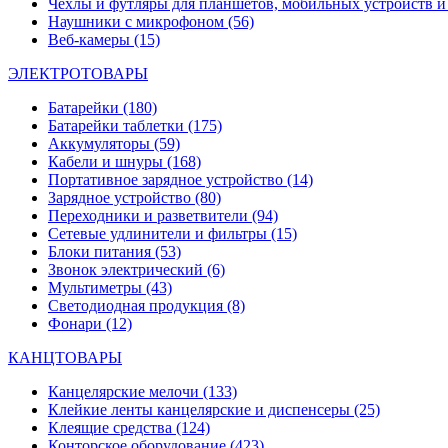
Чехлы и футляры для планшетов, мобильных устройств и
Наушники с микрофоном
(56)
Веб-камеры
(15)
ЭЛЕКТРОТОВАРЫ
Батарейки
(180)
Батарейки таблетки
(175)
Аккумуляторы
(59)
Кабели и шнуры
(168)
Портативное зарядное устройство
(14)
Зарядное устройство
(80)
Переходники и разветвители
(94)
Сетевые удлинители и фильтры
(15)
Блоки питания
(53)
Звонок электрический
(6)
Мультиметры
(43)
Светодиодная продукция
(8)
Фонари
(12)
КАНЦТОВАРЫ
Канцелярские мелочи
(133)
Клейкие ленты канцелярские и диспенсеры
(25)
Клеящие средства
(124)
Конторское оборудование
(423)