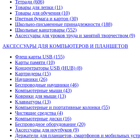
Тетради
(606)
Товары для лепки
(11)
Товары для обучения
(10)
Цветная бумага и картон
(30)
Школьно-письменные принадлежности
(188)
Школьные канцтовары
(552)
Аксессуары для уроков труда и занятий творчеством
(9)
АКСЕССУАРЫ ДЛЯ КОМПЬЮТЕРОВ И ПЛАНШЕТОВ
Флеш карты USB
(155)
Карты памяти
(10)
Концентраторы USB (HUB)
(8)
Картридеры
(15)
Наушники
(26)
Беспроводные наушники
(46)
Компьютерные мыши
(43)
Коврики для мыши
(13)
Клавиатуры
(13)
Компьютерные и портативные колонки
(55)
Чистящие средства
(4)
Компьютерные диски
(16)
Беспроводное оборудование
(20)
Аксессуары для ноутбуков
(9)
Держатели для планшетов, смартфонов и мобильных уст