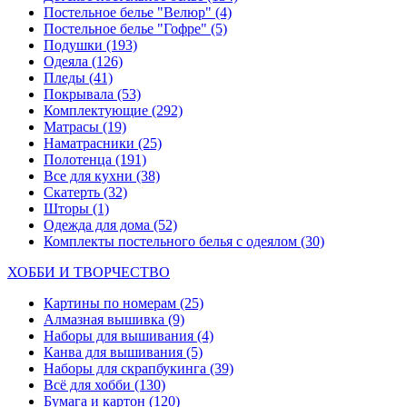
Постельное белье "Велюр"
(4)
Постельное белье "Гофре"
(5)
Подушки
(193)
Одеяла
(126)
Пледы
(41)
Покрывала
(53)
Комплектующие
(292)
Матрасы
(19)
Наматрасники
(25)
Полотенца
(191)
Все для кухни
(38)
Скатерть
(32)
Шторы
(1)
Одежда для дома
(52)
Комплекты постельного белья с одеялом
(30)
ХОББИ И ТВОРЧЕСТВО
Картины по номерам
(25)
Алмазная вышивка
(9)
Наборы для вышивания
(4)
Канва для вышивания
(5)
Наборы для скрапбукинга
(39)
Всё для хобби
(130)
Бумага и картон
(120)