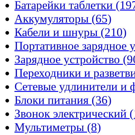
Батарейки таблетки
(19
Аккумуляторы
(65)
Кабели и шнуры
(210)
Портативное зарядное 
Зарядное устройство
(9
Переходники и разветв
Сетевые удлинители и
Блоки питания
(36)
Звонок электрический
(
Мультиметры
(8)