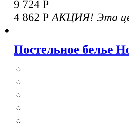
9 724 Р
4 862 Р
АКЦИЯ!
Эта це
Постельное белье Hom