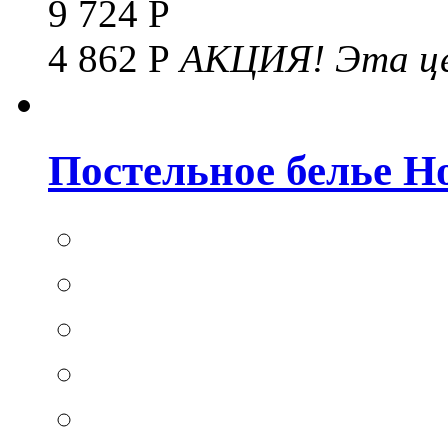
9 724 Р
4 862 Р
АКЦИЯ!
Эта це
Постельное белье Hom