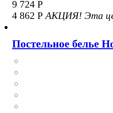
9 724 Р
4 862 Р
АКЦИЯ!
Эта це
Постельное белье Hom