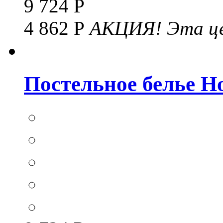
9 724 Р
4 862 Р
АКЦИЯ!
Эта це
Постельное белье Hom