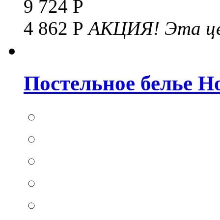
9 724 Р
4 862 Р
АКЦИЯ!
Эта це
Постельное белье Hom