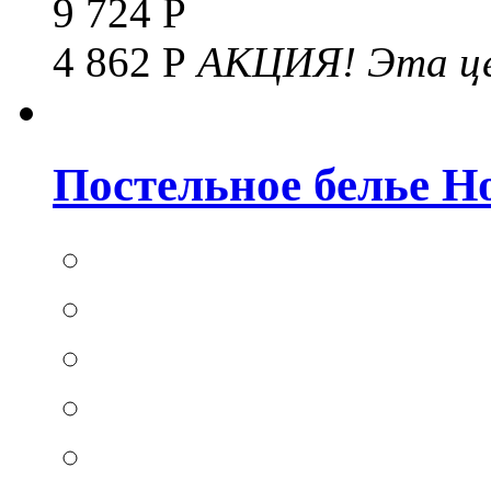
9 724 Р
4 862 Р
АКЦИЯ!
Эта це
Постельное белье Hom