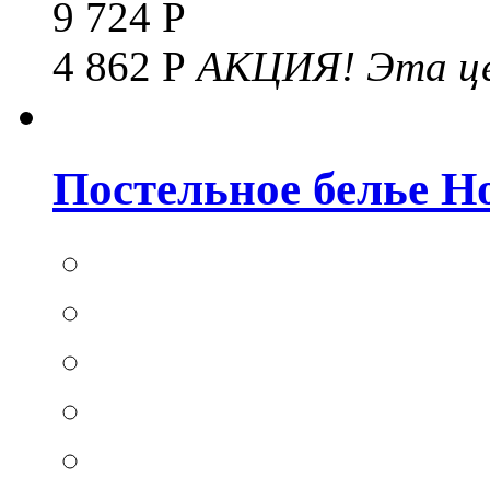
9 724 Р
4 862 Р
АКЦИЯ!
Эта це
Постельное белье Hom