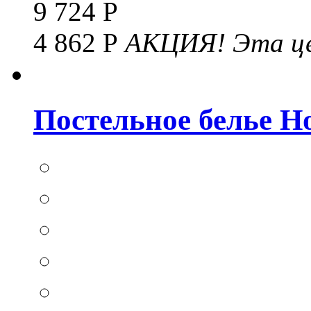
9 724 Р
4 862 Р
АКЦИЯ!
Эта це
Постельное белье Hom