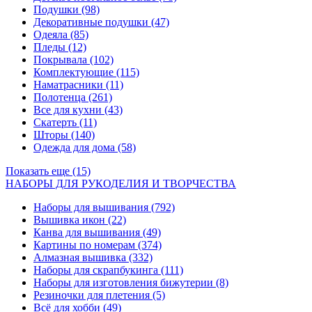
Подушки
(98)
Декоративные подушки
(47)
Одеяла
(85)
Пледы
(12)
Покрывала
(102)
Комплектующие
(115)
Наматрасники
(11)
Полотенца
(261)
Все для кухни
(43)
Скатерть
(11)
Шторы
(140)
Одежда для дома
(58)
Показать еще (15)
НАБОРЫ ДЛЯ РУКОДЕЛИЯ И ТВОРЧЕСТВА
Наборы для вышивания
(792)
Вышивка икон
(22)
Канва для вышивания
(49)
Картины по номерам
(374)
Алмазная вышивка
(332)
Наборы для скрапбукинга
(111)
Наборы для изготовления бижутерии
(8)
Резиночки для плетения
(5)
Всё для хобби
(49)