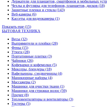
Держатели для планшетов, смартфонов и мобильных уст
Чехлы и футляры для телефонов, планшетов, дисков
(18)
Защитные пленки и стекла
(143)
Веб-камеры
(6)
Кассеты для видеокамеры
(1)
Показать еще (15)
БЫТОВАЯ ТЕХНИКА
Весы
(32)
Выпрямители и плойки
(28)
Фены
(15)
Утюги
(28)
Портативные плитки
(3)
Чайники
(26)
Кофеварки и кофемолки
(5)
Миксеры, блендеры
(18)
Вафельницы, сэндвичницы
(4)
Маникюрные наборы
(4)
Массажеры
(2)
Машинки для очистки ткани
(1)
Машинки для стрижки волос
(59)
Прочее
(8)
Тепловентиляторы и вентиляторы
(3)
Тостеры
(5)