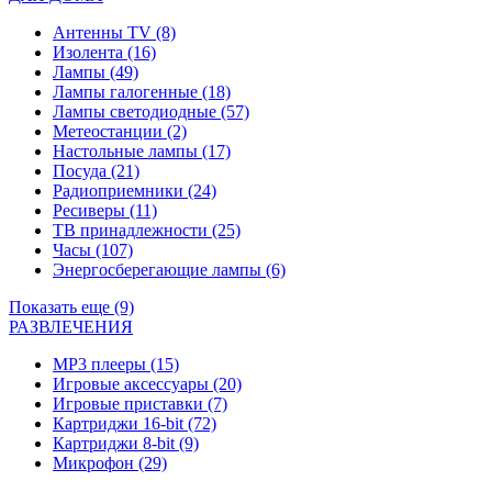
Антенны TV
(8)
Изолента
(16)
Лампы
(49)
Лампы галогенные
(18)
Лампы светодиодные
(57)
Метеостанции
(2)
Настольные лампы
(17)
Посуда
(21)
Радиоприемники
(24)
Ресиверы
(11)
ТВ принадлежности
(25)
Часы
(107)
Энергосберегающие лампы
(6)
Показать еще (9)
РАЗВЛЕЧЕНИЯ
MP3 плееры
(15)
Игровые аксессуары
(20)
Игровые приставки
(7)
Картриджи 16-bit
(72)
Картриджи 8-bit
(9)
Микрофон
(29)