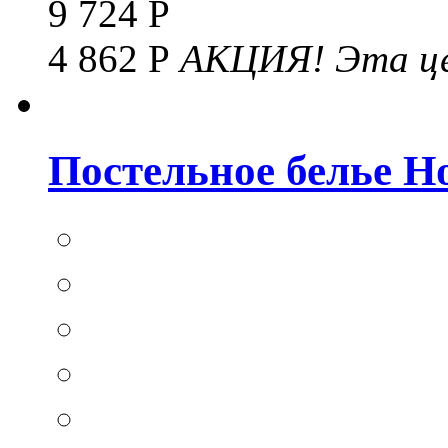
9 724 Р
4 862 Р
АКЦИЯ!
Эта це
Постельное белье Hom