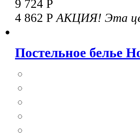
9 724 Р
4 862 Р
АКЦИЯ!
Эта це
Постельное белье Hom