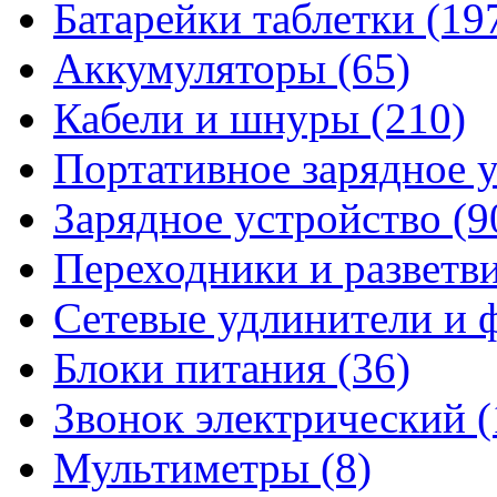
Батарейки таблетки
(19
Аккумуляторы
(65)
Кабели и шнуры
(210)
Портативное зарядное 
Зарядное устройство
(9
Переходники и разветв
Сетевые удлинители и
Блоки питания
(36)
Звонок электрический
(
Мультиметры
(8)