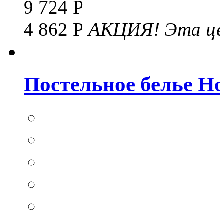
9 724 Р
4 862 Р
АКЦИЯ!
Эта це
Постельное белье Hom