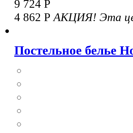
9 724 Р
4 862 Р
АКЦИЯ!
Эта це
Постельное белье Hom