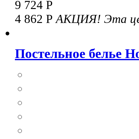
9 724 Р
4 862 Р
АКЦИЯ!
Эта це
Постельное белье Hom