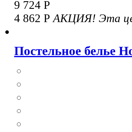
9 724 Р
4 862 Р
АКЦИЯ!
Эта це
Постельное белье Hom