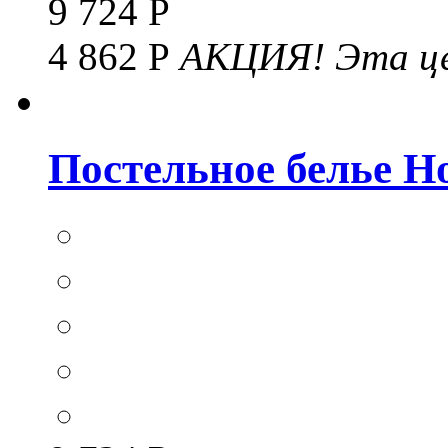
9 724 Р
4 862 Р
АКЦИЯ!
Эта це
Постельное белье Hom