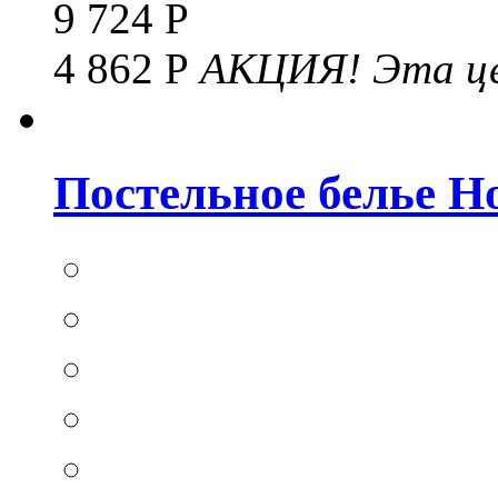
9 724 Р
4 862 Р
АКЦИЯ!
Эта це
Постельное белье Hom