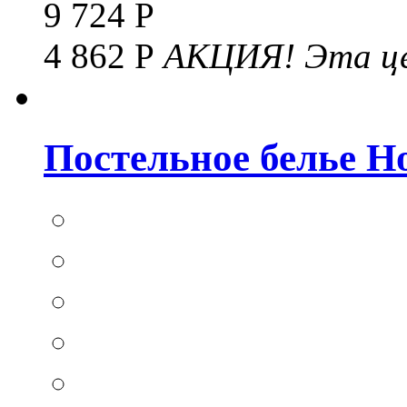
9 724 Р
4 862 Р
АКЦИЯ!
Эта це
Постельное белье Hom