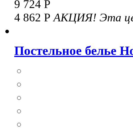
9 724 Р
4 862 Р
АКЦИЯ!
Эта це
Постельное белье Hom