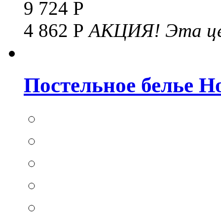
9 724 Р
4 862 Р
АКЦИЯ!
Эта це
Постельное белье Hom