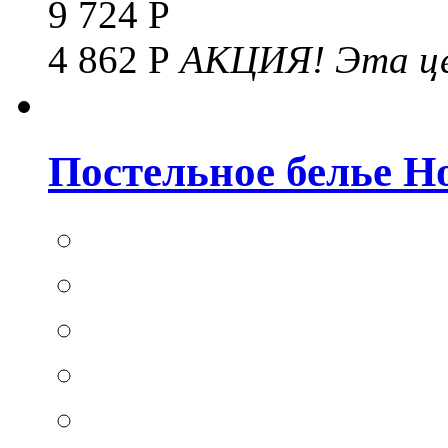
9 724 Р
4 862 Р
АКЦИЯ!
Эта це
Постельное белье Hom