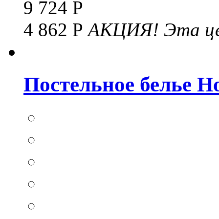
9 724 Р
4 862 Р
АКЦИЯ!
Эта це
Постельное белье Hom