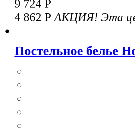
9 724 Р
4 862 Р
АКЦИЯ!
Эта це
Постельное белье Hom