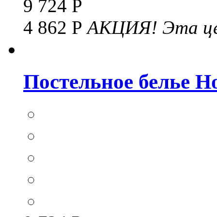
9 724 Р
4 862 Р
АКЦИЯ!
Эта це
Постельное белье Hom