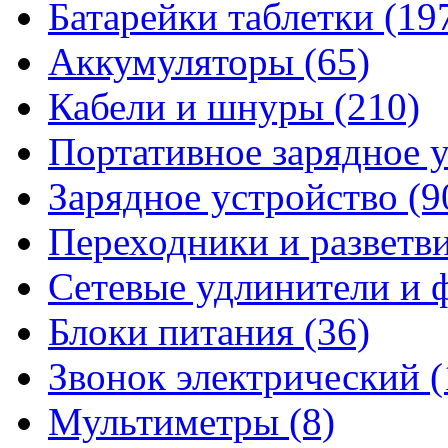
Батарейки таблетки
(19
Аккумуляторы
(65)
Кабели и шнуры
(210)
Портативное зарядное 
Зарядное устройство
(9
Переходники и разветв
Сетевые удлинители и
Блоки питания
(36)
Звонок электрический
(
Мультиметры
(8)