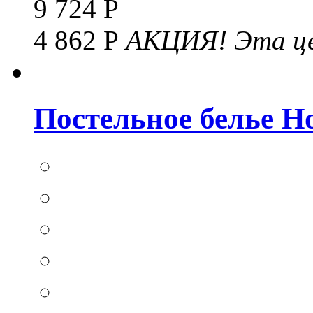
9 724 Р
4 862 Р
АКЦИЯ!
Эта це
Постельное белье Hom