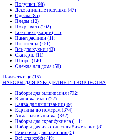
Подушки
(98)
Декоративные подушки
(47)
Одеяла
(85)
Пледы
(12)
Покрывала
(102)
Комплектующие
(115)
Наматрасники
(11)
Полотенца
(261)
Все для кухни
(43)
Скатерть
(11)
Шторы
(140)
Одежда для дома
(58)
Показать еще (15)
НАБОРЫ ДЛЯ РУКОДЕЛИЯ И ТВОРЧЕСТВА
Наборы для вышивания
(792)
Вышивка икон
(22)
Канва для вышивания
(49)
Картины по номерам
(374)
Алмазная вышивка
(332)
Наборы для скрапбукинга
(111)
Наборы для изготовления бижутерии
(8)
Резиночки для плетения
(5)
Всё для хобби
(49)