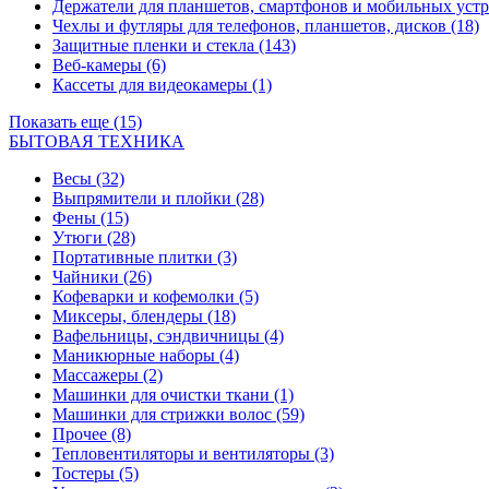
Держатели для планшетов, смартфонов и мобильных уст
Чехлы и футляры для телефонов, планшетов, дисков
(18)
Защитные пленки и стекла
(143)
Веб-камеры
(6)
Кассеты для видеокамеры
(1)
Показать еще (15)
БЫТОВАЯ ТЕХНИКА
Весы
(32)
Выпрямители и плойки
(28)
Фены
(15)
Утюги
(28)
Портативные плитки
(3)
Чайники
(26)
Кофеварки и кофемолки
(5)
Миксеры, блендеры
(18)
Вафельницы, сэндвичницы
(4)
Маникюрные наборы
(4)
Массажеры
(2)
Машинки для очистки ткани
(1)
Машинки для стрижки волос
(59)
Прочее
(8)
Тепловентиляторы и вентиляторы
(3)
Тостеры
(5)