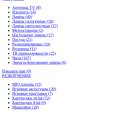
Антенны TV
(8)
Изолента
(16)
Лампы
(49)
Лампы галогенные
(18)
Лампы светодиодные
(57)
Метеостанции
(2)
Настольные лампы
(17)
Посуда
(21)
Радиоприемники
(24)
Ресиверы
(11)
ТВ принадлежности
(25)
Часы
(107)
Энергосберегающие лампы
(6)
Показать еще (9)
РАЗВЛЕЧЕНИЯ
MP3 плееры
(15)
Игровые аксессуары
(20)
Игровые приставки
(7)
Картриджи 16-bit
(72)
Картриджи 8-bit
(9)
Микрофон
(29)