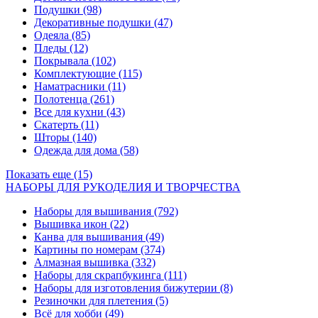
Подушки
(98)
Декоративные подушки
(47)
Одеяла
(85)
Пледы
(12)
Покрывала
(102)
Комплектующие
(115)
Наматрасники
(11)
Полотенца
(261)
Все для кухни
(43)
Скатерть
(11)
Шторы
(140)
Одежда для дома
(58)
Показать еще (15)
НАБОРЫ ДЛЯ РУКОДЕЛИЯ И ТВОРЧЕСТВА
Наборы для вышивания
(792)
Вышивка икон
(22)
Канва для вышивания
(49)
Картины по номерам
(374)
Алмазная вышивка
(332)
Наборы для скрапбукинга
(111)
Наборы для изготовления бижутерии
(8)
Резиночки для плетения
(5)
Всё для хобби
(49)