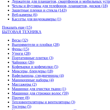
Держатели для планшетов, смартфонов и мобильных уст
Чехлы и футляры для телефонов, планшетов, дисков
(18)
Защитные пленки и стекла
(143)
Веб-камеры
(6)
Кассеты для видеокамеры
(1)
Показать еще (15)
БЫТОВАЯ ТЕХНИКА
Весы
(32)
Выпрямители и плойки
(28)
Фены
(15)
Утюги
(28)
Портативные плитки
(3)
Чайники
(26)
Кофеварки и кофемолки
(5)
Миксеры, блендеры
(18)
Вафельницы, сэндвичницы
(4)
Маникюрные наборы
(4)
Массажеры
(2)
Машинки для очистки ткани
(1)
Машинки для стрижки волос
(59)
Прочее
(8)
Тепловентиляторы и вентиляторы
(3)
Тостеры
(5)