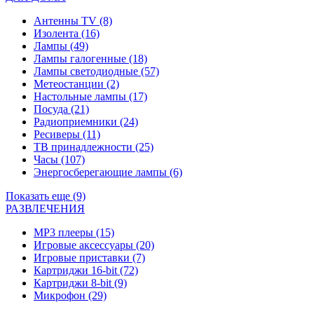
Антенны TV
(8)
Изолента
(16)
Лампы
(49)
Лампы галогенные
(18)
Лампы светодиодные
(57)
Метеостанции
(2)
Настольные лампы
(17)
Посуда
(21)
Радиоприемники
(24)
Ресиверы
(11)
ТВ принадлежности
(25)
Часы
(107)
Энергосберегающие лампы
(6)
Показать еще (9)
РАЗВЛЕЧЕНИЯ
MP3 плееры
(15)
Игровые аксессуары
(20)
Игровые приставки
(7)
Картриджи 16-bit
(72)
Картриджи 8-bit
(9)
Микрофон
(29)