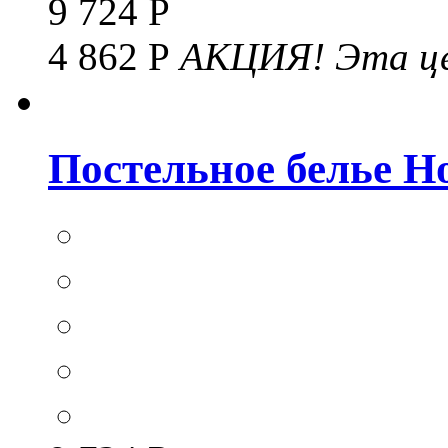
9 724 Р
4 862 Р
АКЦИЯ!
Эта це
Постельное белье Hom