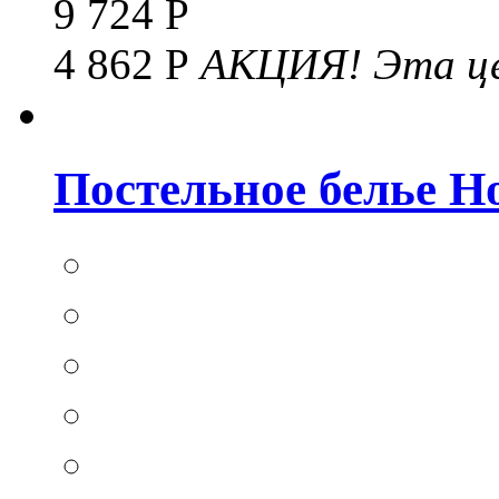
9 724 Р
4 862 Р
АКЦИЯ!
Эта це
Постельное белье Hom