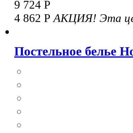
9 724 Р
4 862 Р
АКЦИЯ!
Эта це
Постельное белье Hom