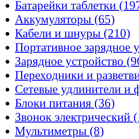
Батарейки таблетки
(19
Аккумуляторы
(65)
Кабели и шнуры
(210)
Портативное зарядное 
Зарядное устройство
(9
Переходники и разветв
Сетевые удлинители и
Блоки питания
(36)
Звонок электрический
(
Мультиметры
(8)