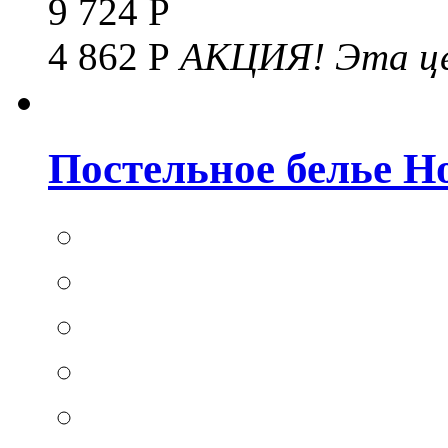
9 724 Р
4 862 Р
АКЦИЯ!
Эта це
Постельное белье Hom