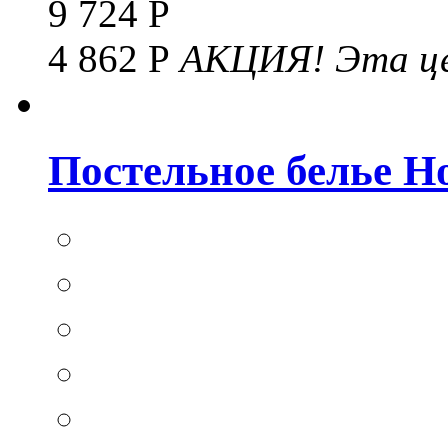
9 724 Р
4 862 Р
АКЦИЯ!
Эта це
Постельное белье Hom