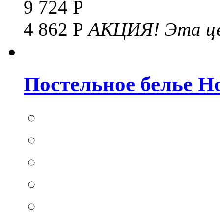
9 724 Р
4 862 Р
АКЦИЯ!
Эта це
Постельное белье Hom