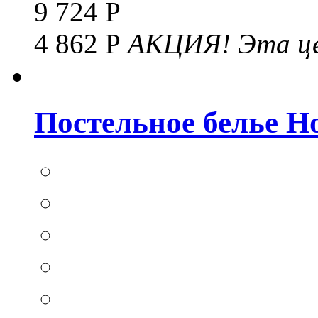
9 724 Р
4 862 Р
АКЦИЯ!
Эта це
Постельное белье Hom