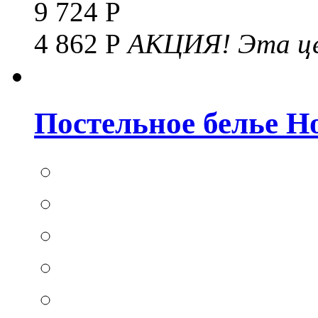
9 724 Р
4 862 Р
АКЦИЯ!
Эта це
Постельное белье Hom