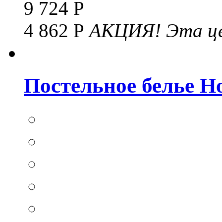
9 724 Р
4 862 Р
АКЦИЯ!
Эта це
Постельное белье Hom