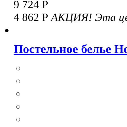
9 724 Р
4 862 Р
АКЦИЯ!
Эта це
Постельное белье Hom