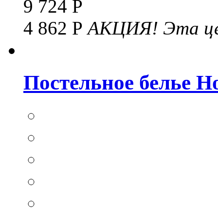
9 724 Р
4 862 Р
АКЦИЯ!
Эта це
Постельное белье Hom