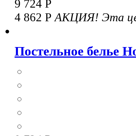
9 724 Р
4 862 Р
АКЦИЯ!
Эта це
Постельное белье Hom