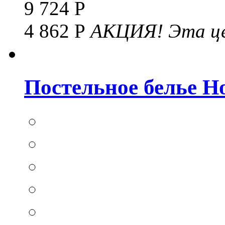
9 724 Р
4 862 Р
АКЦИЯ!
Эта це
Постельное белье Hom