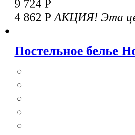
9 724 Р
4 862 Р
АКЦИЯ!
Эта це
Постельное белье Hom