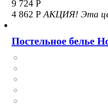
9 724 Р
4 862 Р
АКЦИЯ!
Эта це
Постельное белье Hom