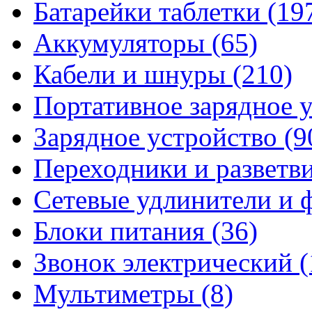
Батарейки таблетки
(19
Аккумуляторы
(65)
Кабели и шнуры
(210)
Портативное зарядное 
Зарядное устройство
(9
Переходники и разветв
Сетевые удлинители и
Блоки питания
(36)
Звонок электрический
(
Мультиметры
(8)