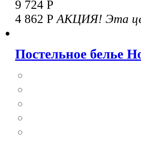
9 724 Р
4 862 Р
АКЦИЯ!
Эта це
Постельное белье Hom