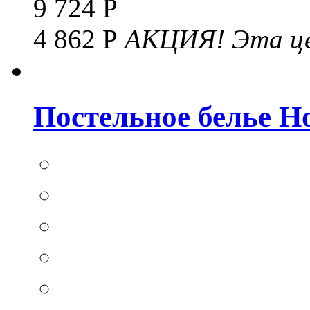
9 724 Р
4 862 Р
АКЦИЯ!
Эта це
Постельное белье Hom