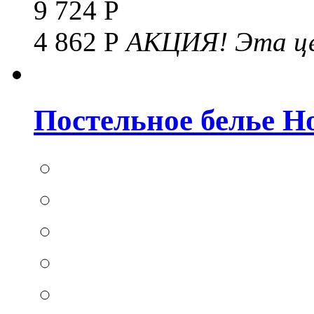
9 724 Р
4 862 Р
АКЦИЯ!
Эта це
Постельное белье Hom