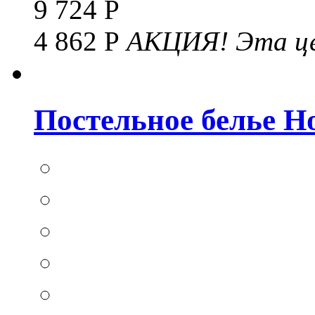
9 724 Р
4 862 Р
АКЦИЯ!
Эта це
Постельное белье Hom