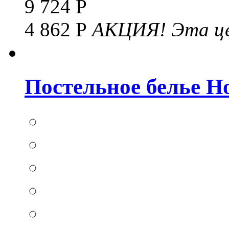
9 724 Р
4 862 Р
АКЦИЯ!
Эта це
Постельное белье Hom