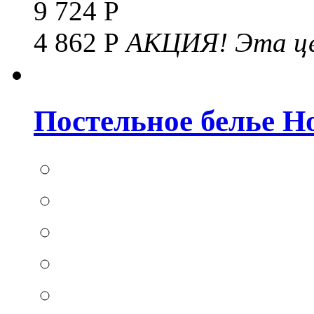
9 724 Р
4 862 Р
АКЦИЯ!
Эта це
Постельное белье Hom