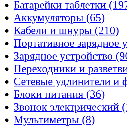
Батарейки таблетки
(19
Аккумуляторы
(65)
Кабели и шнуры
(210)
Портативное зарядное 
Зарядное устройство
(9
Переходники и разветв
Сетевые удлинители и
Блоки питания
(36)
Звонок электрический
(
Мультиметры
(8)