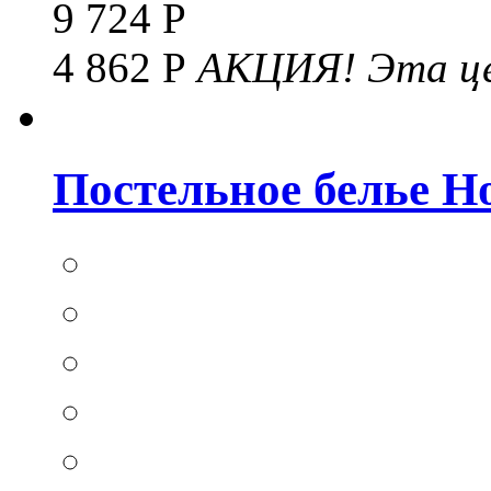
9 724 Р
4 862 Р
АКЦИЯ!
Эта це
Постельное белье Hom