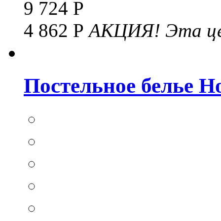
9 724 Р
4 862 Р
АКЦИЯ!
Эта це
Постельное белье Hom