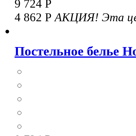
9 724 Р
4 862 Р
АКЦИЯ!
Эта це
Постельное белье Hom