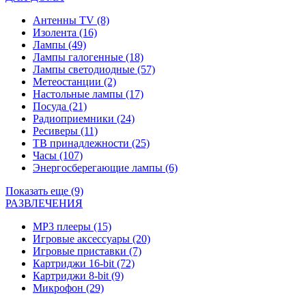
Антенны TV
(8)
Изолента
(16)
Лампы
(49)
Лампы галогенные
(18)
Лампы светодиодные
(57)
Метеостанции
(2)
Настольные лампы
(17)
Посуда
(21)
Радиоприемники
(24)
Ресиверы
(11)
ТВ принадлежности
(25)
Часы
(107)
Энергосберегающие лампы
(6)
Показать еще (9)
РАЗВЛЕЧЕНИЯ
MP3 плееры
(15)
Игровые аксессуары
(20)
Игровые приставки
(7)
Картриджи 16-bit
(72)
Картриджи 8-bit
(9)
Микрофон
(29)