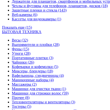
Держатели для планшетов, смартфонов и мобильных уст
Чехлы и футляры для телефонов, планшетов, дисков
(18)
Защитные пленки и стекла
(143)
Веб-камеры
(6)
Кассеты для видеокамеры
(1)
Показать еще (15)
БЫТОВАЯ ТЕХНИКА
Весы
(32)
Выпрямители и плойки
(28)
Фены
(15)
Утюги
(28)
Портативные плитки
(3)
Чайники
(26)
Кофеварки и кофемолки
(5)
Миксеры, блендеры
(18)
Вафельницы, сэндвичницы
(4)
Маникюрные наборы
(4)
Массажеры
(2)
Машинки для очистки ткани
(1)
Машинки для стрижки волос
(59)
Прочее
(8)
Тепловентиляторы и вентиляторы
(3)
Тостеры
(5)