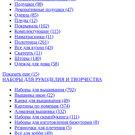
Подушки
(98)
Декоративные подушки
(47)
Одеяла
(85)
Пледы
(12)
Покрывала
(102)
Комплектующие
(115)
Наматрасники
(11)
Полотенца
(261)
Все для кухни
(43)
Скатерть
(11)
Шторы
(140)
Одежда для дома
(58)
Показать еще (15)
НАБОРЫ ДЛЯ РУКОДЕЛИЯ И ТВОРЧЕСТВА
Наборы для вышивания
(792)
Вышивка икон
(22)
Канва для вышивания
(49)
Картины по номерам
(374)
Алмазная вышивка
(332)
Наборы для скрапбукинга
(111)
Наборы для изготовления бижутерии
(8)
Резиночки для плетения
(5)
Всё для хобби
(49)