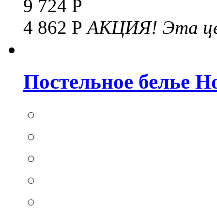
9 724 Р
4 862 Р
АКЦИЯ!
Эта це
Постельное белье Hom