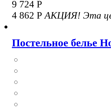
9 724 Р
4 862 Р
АКЦИЯ!
Эта це
Постельное белье Hom