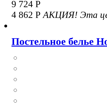
9 724 Р
4 862 Р
АКЦИЯ!
Эта це
Постельное белье Hom