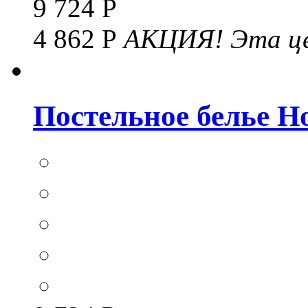
9 724 Р
4 862 Р
АКЦИЯ!
Эта це
Постельное белье Hom