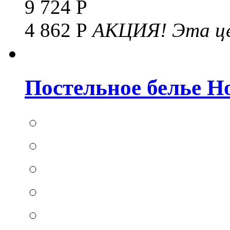
9 724 Р
4 862 Р
АКЦИЯ!
Эта це
Постельное белье Hom