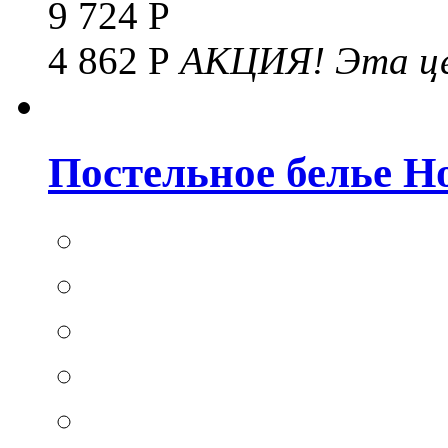
9 724 Р
4 862 Р
АКЦИЯ!
Эта це
Постельное белье Hom