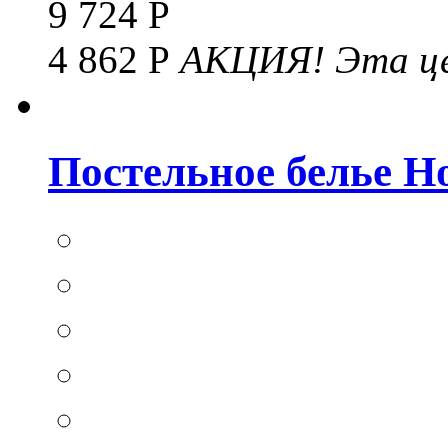
9 724 Р
4 862 Р
АКЦИЯ!
Эта це
Постельное белье Hom