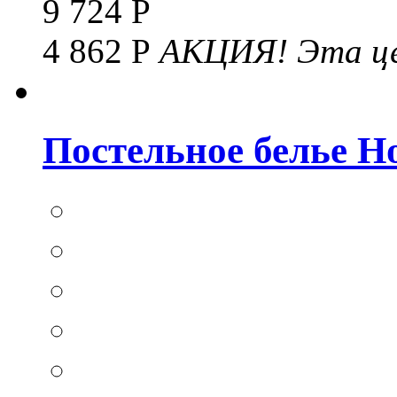
9 724 Р
4 862 Р
АКЦИЯ!
Эта це
Постельное белье Hom