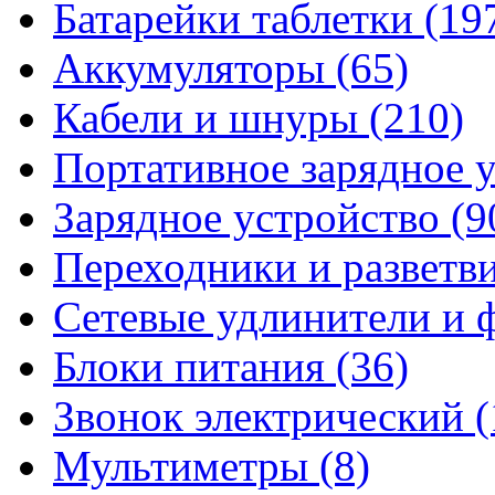
Батарейки таблетки
(19
Аккумуляторы
(65)
Кабели и шнуры
(210)
Портативное зарядное 
Зарядное устройство
(9
Переходники и разветв
Сетевые удлинители и
Блоки питания
(36)
Звонок электрический
(
Мультиметры
(8)